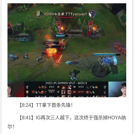
【8:24】TT拿下首条先锋！
【8:41】IG再次三人越下，这次终于强杀掉HOYA纳
尔！