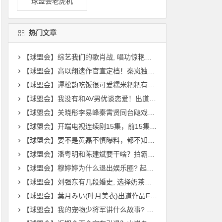
球盟会老虎机
热门文章
【球盟会】综艺我们的歌肖战, 唱功惊艳全场！
【球盟会】高以翔遗作官宣定档！秦岚独自扛起宣传重担未播先火热度满满
【球盟会】谭松韵吃饭很可爱糯米粑粑有这么好吃吗？何炅的表现很亮眼
【球盟会】我没有和AV男优谈恋爱！出道作超热的她在社群怒吼！
【球盟会】关晓彤李易峰秦霄贤同台飚戏，秦霄贤表现令人惊叹不愧是经验型
【球盟会】开端电视连续剧15集，前15集就这么惊悚了吗？
【球盟会】要不是黄磊不慎曝料，都不知道原来何炅和彭昱畅
【球盟会】潘粤明和陈建斌要干啥？拍霸道总裁爱情剧点赞瞬间过百万
【球盟会】穆婷婷为什么退出娱乐圈? 起底穆婷婷退圈真实原因
【球盟会】刘强东有几段婚史, 选择奶茶妹妹章泽天真的是因为爱情吗
【球盟会】葉月みい(叶月美衣)出道作品FIT-002发布！别被清秀的外表骗了！她既暴食又暴干！
【球盟会】我的宠物少将军讲什么故事? 这部甜宠剧为何口碑这么好