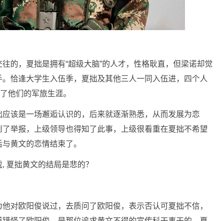
往的，夏拙是拥有“超级大脑”的人才，性格耿直，但梁诺却觉
手。恰逢大学生入伍季，夏拙及其他三人一同入伍进，四个人
始了他们的军旅生涯。
拙应该是一场邂逅认识的，后来就逐渐熟悉，从而发展为恋
到了举报，上级领导也得知了此事，上级很看重在夏拙不希望
后与黄文的恋情结束了。
为他对欧阳俊说过，去质问了欧阳俊，表示否认可夏拙不信，
道错怪了欧阳俊，是那位追求黄文不得的宣传科干事干的。夏