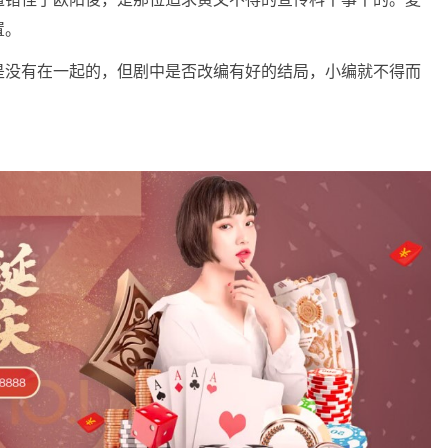
置。
是没有在一起的，但剧中是否改编有好的结局，小编就不得而