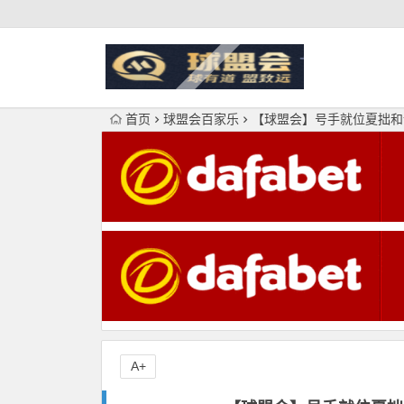
首页
球盟会百家乐
【球盟会】号手就位夏拙和
A+