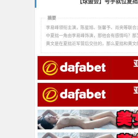
【球盟会】号手就位夏拙
摘要
李易峰领衔主演，陈星旭、张馨予、肖央等联合
中夏拙一角由李易峰饰演，那他会有感情吗？那
黄文是在夏拙近军营后交往的，那么夏拙和黄文