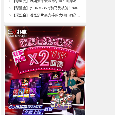
【球盟会】近期会不会宣布引退？山岸あや花(山岸绮花)亲口说了！
【球盟会】(SDNM-357)骑马反被骑！8年没做爱的她被插到发狂！
【球盟会】难怪是片商力捧的大物！她高中时代就是美少女！