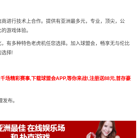
统商进行技术上合作。提供有亚洲最多元，专业，顶尖，公
比的游戏体验。
化，有多种特色老虎机任您选择。加入球盟会，畅享无与伦比
选择!
千场精彩赛事,下载球盟会APP,等你来战!,注册送88元,首存豪
整理发布。