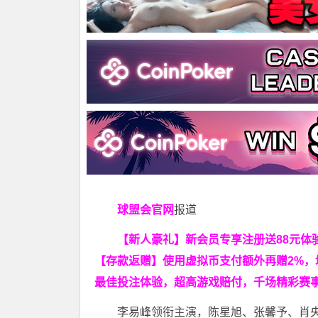
球盟会官网
报道
【新人豪礼】新会员专享注册送88元体验
【存款返赠】使用虚拟币支付额外再赠2%，
最佳投注体验，超高游戏赔付，千场精彩赛事
李易峰领衔主演，陈星旭、张馨予、肖