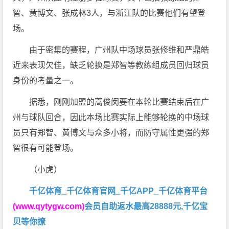
智、黄博文、张成林3人，与浙江队的比赛他们有望登
场。
由于密集的赛程，广州队中场球员张修维和严鼎皓
近来表现欠佳，缺乏轮换是郑智等教练组成员回归球员
身份的考量之一。
据悉，刚刚加盟的蒿俊闵要在本轮比赛结束后在广
州与球队回合，因此本场比赛实际上能够轮换的中场球
员只有郑智、黄博文与众多小将，而防守属性更强的郑
智很有可能登场。
（小虎）
千亿体育_千亿体育官网_千亿APP_千亿体育平台
(www.qytygw.com)
会员自助返水最高28888元,千亿宝
贝等你撩