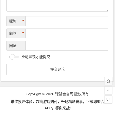
*
昵称
*
邮箱
网址
滑动解锁才能提交
Copyright © 2026 球盟会官网 版权所有.
最佳投注体验，超高游戏赔付，千场精彩赛事，下载球盟会
APP，等你来战!