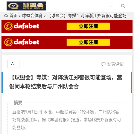
首页
球盟会体育
【球盟会】粤媒：对阵浙江郑智很可能登场，蒿俊闵本轮结束后与广州队会合
A+
发表评论
【球盟会】粤媒：对阵浙江郑智很可能登场，蒿
俊闵本轮结束后与广州队会合
摘要
直播吧9月1日讯 今晚，中超联赛第12轮补赛，广州队将客
场挑战浙江队。据《羊城晚报》报道，本场比赛郑智很有可
能登场。