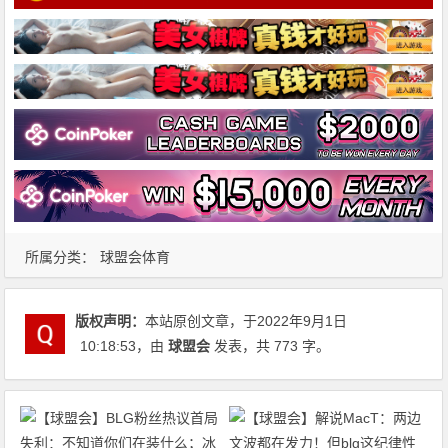
所属分类：
球盟会体育
版权声明：
本站原创文章，于2022年9月1日
10:18:53
，由
球盟会
发表，共 773 字。