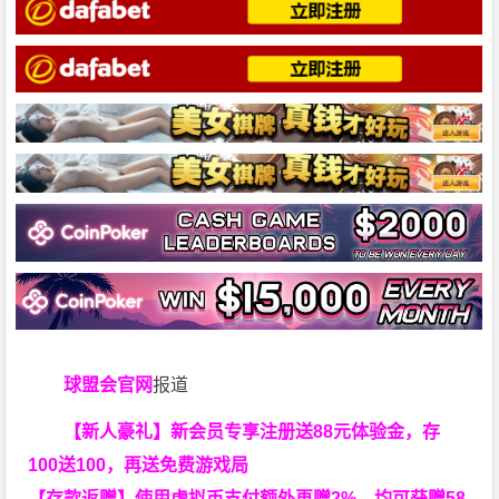
球盟会官网
报道
【新人豪礼】新会员专享注册送88元体验金，存
100送100，再送免费游戏局
【存款返赠】使用虚拟币支付额外再赠2%，均可获赠58