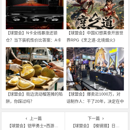
【球盟会】N卡全线暴涨还锁
【球盟会】中国幻想美食开放世
仓？当下装机性价比答案：A卡
界RPG《烹之道-北境烟火》
+锐龙CPU 全档位推荐
【球盟会】街边流动榴莲摊的陷
【球盟会】爆卖近1000万，对
阱，你踩过吗？
话制作人：干了20年，决定在中
国拼一把
上一篇
下一篇
【球盟会】铠甲勇士+西游记？逆水寒周年庆联动太狠了
【球盟会】【棱镜猎】日常配装