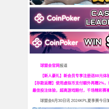
球盟会官网
报道
【新人豪礼】新会员专享注册送88元体验
【存款返赠】使用虚拟币支付额外再赠2%，
最佳投注体验，超高游戏赔付，千场精彩赛事
球盟会6月30日讯 2024KPL夏季赛