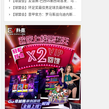
【球盟会】友谊赛-巴西vs墨西哥首发：马丁内利、米利唐先发，皇马三少替补
【球盟会】环足奖最佳男足球员最终候选名单：梅罗领衔，姆哈熊贝在列
【球盟会】意甲官方：罗马客战乌迪内斯将择日从第72分钟重启