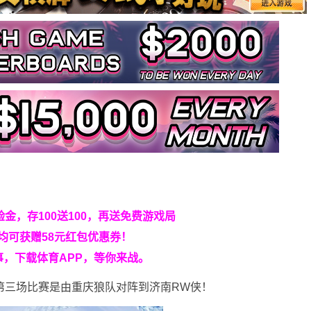
金，存100送100，再送免费游戏局
均可获赠58元红包优惠券！
，下载体育APP，等你来战。
今日第三场比赛是由重庆狼队对阵到济南RW侠！