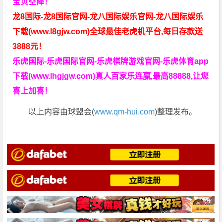
宝贝空降！
龙8国际-龙8国际官网-龙八国际娱乐官网-龙八国际娱乐
下载(www.l8gjw.com)全球最佳老虎机平台,每日存款送
3888元！
乐虎国际-乐虎国际官网-乐虎棋牌游戏官网-乐虎体育app
下载(www.lhgjgw.com)真人百家乐连赢,最高88888,让您
喜上加喜！
以上内容由球盟会(
www.qm-hui.com
)整理发布。