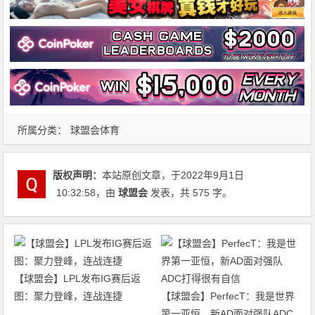
所属分类：
球盟会体育
版权声明：
本站原创文章，于2022年9月1日
10:32:58
，由
球盟会
发表，共 575 字。
【球盟会】LPL发布IG赛后返
图：聚力登峰，连战连捷
【球盟会】PerfecT：我是世界
第一亚恒，新AD面对强队ADC