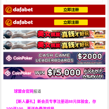
球盟会官网
报道
【新人豪礼】新会员专享注册送88元体验金，存
100送100，再送免费游戏局