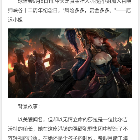
球盟会9月8日讯 今天是赏金猎人·厄运小姐加入召唤
师峡谷十二周年纪念日，“风险多多，赏金多多。”——厄
运小姐
背景故事：
以美貌闻名，但却以无情立命的莎拉是一位比尔吉
沃特的船长，她在这座港镇的强硬犯罪集团中塑造了不
容轻视的形象。在她还是个孩子的时候，亲眼目睹了海