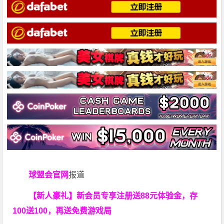
球盟会官网
报道
【新人豪礼】新会员专享注册送88元体验金，存
100送100，再送免费游戏局