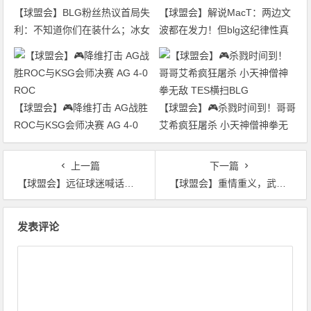
【球盟会】BLG粉丝热议首局失
【球盟会】解说MacT：两边文
利：不知道你们在装什么；冰女
波都在发力！但blg这纪律性真
送的好瞩目
是个老大难的问题
【球盟会】🎮降维打击 AG战胜
【球盟会】🎮杀戮时间到！哥哥
ROC与KSG会师决赛 AG 4-0
艾希疯狂屠杀 小天神僧神拳无
ROC
敌 TES横扫BLG
上一篇
下一篇
【球盟会】远征球迷喊话支持国安球员：现在拿不到钱还在拼搏 很敬佩你们
【球盟会】重情重义，武磊前往崇明基地看望恩师徐根宝
文
发表评论
章
导
航