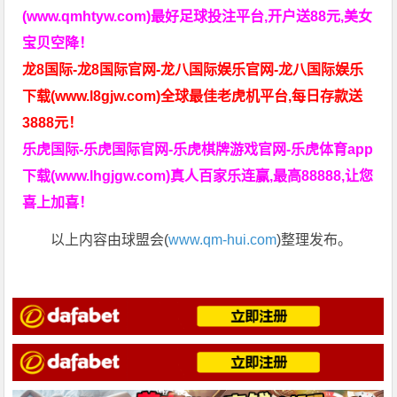
(www.qmhtyw.com)最好足球投注平台,开户送88元,美女
宝贝空降！
龙8国际-龙8国际官网-龙八国际娱乐官网-龙八国际娱乐
下载(www.l8gjw.com)全球最佳老虎机平台,每日存款送
3888元！
乐虎国际-乐虎国际官网-乐虎棋牌游戏官网-乐虎体育app
下载(www.lhgjgw.com)真人百家乐连赢,最高88888,让您
喜上加喜！
以上内容由球盟会(
www.qm-hui.com
)整理发布。