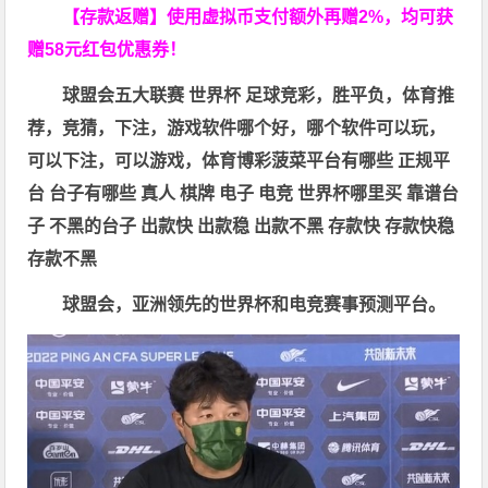
【存款返赠】使用虚拟币支付额外再赠2%，均可获
赠58元红包优惠券！
球盟会五大联赛 世界杯 足球竞彩，胜平负，体育推
荐，竞猜，下注，游戏软件哪个好，哪个软件可以玩，
可以下注，可以游戏，体育博彩菠菜平台有哪些 正规平
台 台子有哪些 真人 棋牌 电子 电竞 世界杯哪里买 靠谱台
子 不黑的台子 出款快 出款稳 出款不黑 存款快 存款快稳
存款不黑
球盟会，亚洲领先的世界杯和电竞赛事预测平台。