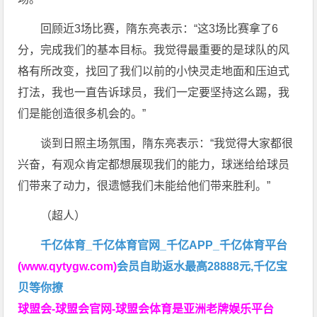
回顾近3场比赛，隋东亮表示：“这3场比赛拿了6
分，完成我们的基本目标。我觉得最重要的是球队的风
格有所改变，找回了我们以前的小快灵走地面和压迫式
打法，我也一直告诉球员，我们一定要坚持这么踢，我
们是能创造很多机会的。”
谈到日照主场氛围，隋东亮表示：“我觉得大家都很
兴奋，有观众肯定都想展现我们的能力，球迷给给球员
们带来了动力，很遗憾我们未能给他们带来胜利。”
（超人）
千亿体育_千亿体育官网_千亿APP_千亿体育平台
(www.qytygw.com)
会员自助返水最高28888元,千亿宝
贝等你撩
球盟会-球盟会官网-球盟会体育是亚洲老牌娱乐平台