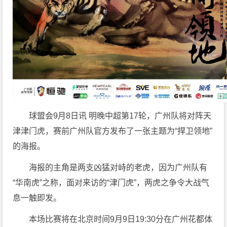
球盟会9月8日讯 明晚中超第17轮，广州队将对阵天
津津门虎，赛前广州队官方发布了一张主题为“捍卫领地”
的海报。
海报的主角是两支凶猛对峙的老虎，因为广州队有
“华南虎”之称，面对来访的“津门虎”，两虎之争令大战气
息一触即发。
本场比赛将在北京时间9月9日19:30分在广州花都体