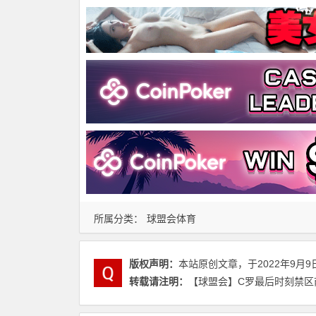
所属分类：
球盟会体育
版权声明：
本站原创文章，于2022年9月9
转载请注明：
【球盟会】C罗最后时刻禁区前