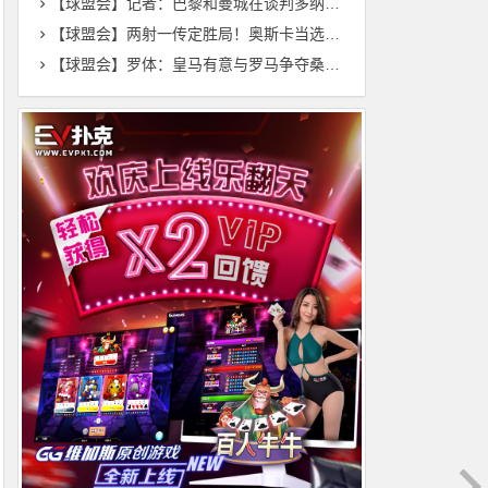
【球盟会】记者：巴黎和曼城在谈判多纳鲁马的转会，曼城已与球员达成协议
【球盟会】两射一传定胜局！奥斯卡当选为玉昆战胜广州豹的全场最佳球员
【球盟会】罗体：皇马有意与罗马争夺桑托斯新星莱昂纳多，已有过接触