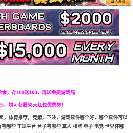
金，存100送100，再送免费游戏局
%，均可获赠58元红包优惠券！
平负，体育推荐，竞猜，下注，游戏软件哪个好，哪个软件可以
哪些 正规平台 台子有哪些 真人 棋牌 电子 电竞 世界杯哪