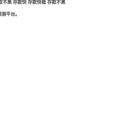
款不黑 存款快 存款快稳 存款不黑
预测平台。