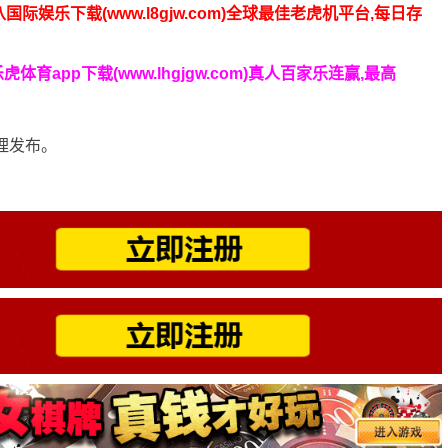
际娱乐下载(www.l8gjw.com)全球最佳老虎机平台,每日存
育app下载(www.lhgjgw.com)真人百家乐连赢,最高
整理发布。