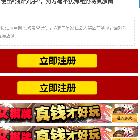
使出“油炸丸子”，对方毫不犹豫粗野将其放倒
赛接近尾声阶段的第88分钟，C罗在皇家社会大禁区前拿球，面对对
直接放倒。