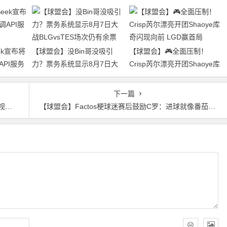
ek宣布将
【球盟会】没Bin哥没吸引
【球盟会】🎮全面压制！
PI服务
力？票务系统显示8月7日大
Crisp芮尔漂亮开团Shaoye库
战BLGvsTES场次仍有余票
奇闪现向前 LGD赢首局
下一篇
丧
【球盟会】Factos梗球迷赛后鼓励C罗：进球就像番茄酱，你一挤就全出来了