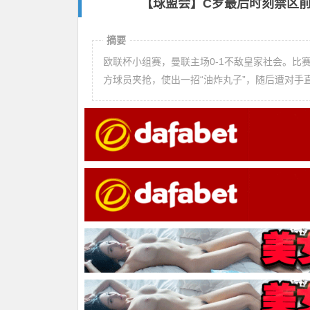
【球盟会】C罗最后时刻禁区前
摘要
欧联杯小组赛，曼联主场0-1不敌皇家社会。比
方球员夹抢，使出一招“油炸丸子”，随后遭对手