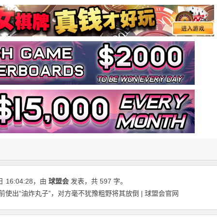
日
16:04:28
，由
球盟会
发表，共 597 字。
使出“油炸丸子”，对方毫不犹豫粗野将其放倒 | 球盟会官网