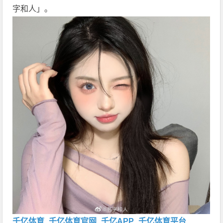
字和人」。
千亿体育_千亿体育官网_千亿APP_千亿体育平台