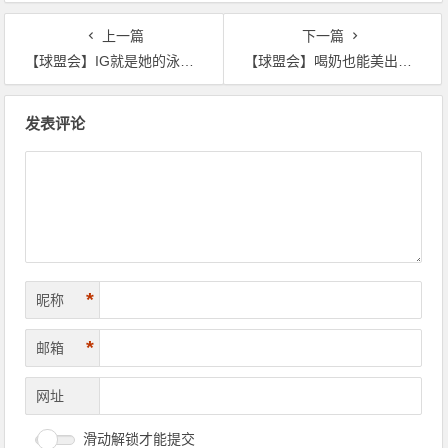
臀性感餵酒！
攏底加～
上一篇
下一篇
【球盟会】IG就是她的泳裝秀！巨乳小姐姐每一套泳裝都是「極限露出」
【球盟会】喝奶也能美出新高度？！牛奶妹最新美照曝光… 心機微撩露出迷人香肩
文
发表评论
章
导
航
*
昵称
*
邮箱
网址
滑动解锁才能提交