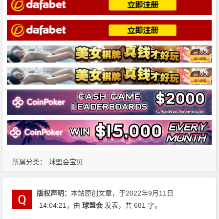
所属分类：
球盟会宝贝
版权声明：
本站原创文章，于2022年9月11日
14:04:21
，由
球盟会
发表，共 681 字。