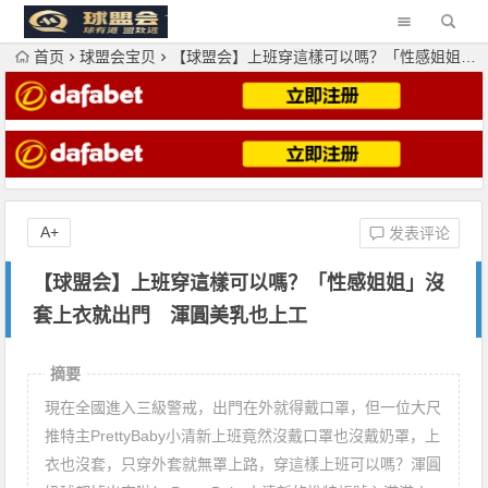
首页
球盟会宝贝
【球盟会】上班穿這樣可以嗎？「性感姐姐」沒套上衣就出門 渾圓美乳也上工
A+
发表评论
【球盟会】上班穿這樣可以嗎？「性感姐姐」沒
套上衣就出門 渾圓美乳也上工
摘要
現在全國進入三級警戒，出門在外就得戴口罩，但一位大尺
推特主PrettyBaby小清新上班竟然沒戴口罩也沒戴奶罩，上
衣也沒套，只穿外套就無罩上路，穿這樣上班可以嗎？渾圓