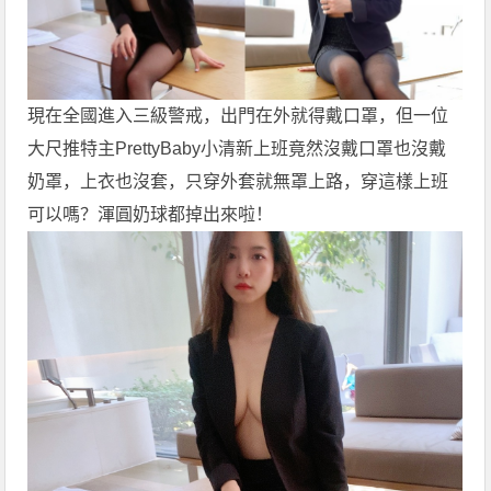
現在全國進入三級警戒，出門在外就得戴口罩，但一位
大尺推特主PrettyBaby小清新上班竟然沒戴口罩也沒戴
奶罩，上衣也沒套，只穿外套就無罩上路，穿這樣上班
可以嗎？渾圓奶球都掉出來啦！