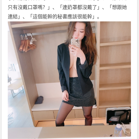
只有沒戴口罩嗎？」、「連奶罩都沒戴了」、「想跟她
連結」、「這個能幹的秘書應該很能幹」。