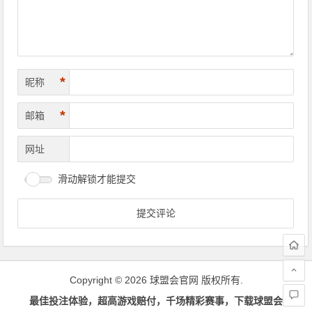
*
昵称
*
邮箱
网址
滑动解锁才能提交
Copyright © 2026 球盟会官网 版权所有.
最佳投注体验，超高游戏赔付，千场精彩赛事，下载球盟会