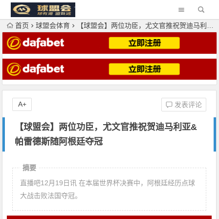
首页
球盟会体育
【球盟会】两位功臣，尤文官推祝贺迪马利亚&帕雷德斯随阿根廷夺冠
A+
发表评论
【球盟会】两位功臣，尤文官推祝贺迪马利亚&
帕雷德斯随阿根廷夺冠
摘要
直播吧12月19日讯 在本届世界杯决赛中，阿根廷经历点球
大战击败法国夺冠。