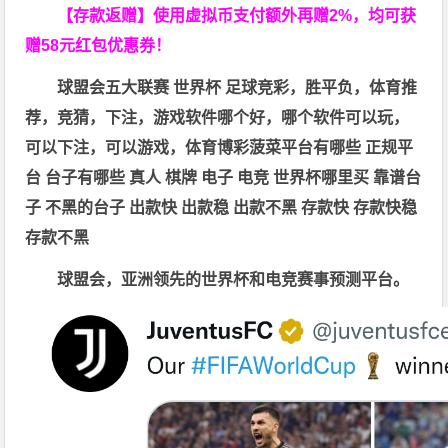
【存款返赠】使用虚拟币支付额外再赠2%，均可获
赠58元红包优惠券！
球盟会五大联赛 世界杯 足球竞彩，胜平负，体育推
荐，竞猜，下注，游戏软件哪个好，哪个软件可以玩，
可以下注，可以游戏，体育博彩菠菜平台有哪些 正规平
台 台子有哪些 真人 棋牌 电子 电竞 世界杯哪里买 靠谱台
子 不黑的台子 出款快 出款稳 出款不黑 存款快 存款快稳
存款不黑
球盟会，亚洲领先的世界杯和电竞赛事预测平台。