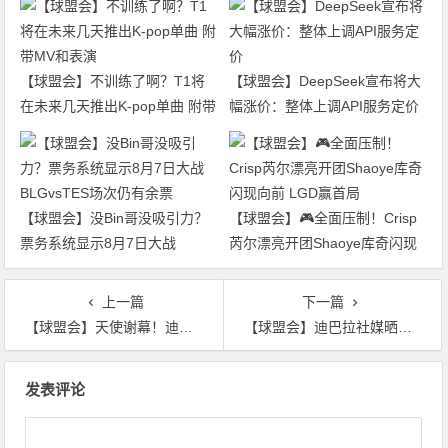
【球盟会】不训练了啊？T1将
【球盟会】DeepSeek宣布将大
在未来几天推出K-pop单曲 附带
幅涨价：整体上调API服务定价
MV和表演
【球盟会】没Bin哥没吸引力？
【球盟会】🎮全面压制！Crisp
票务系统显示8月7日大战
芮尔漂亮开团Shaoye库奇闪现
BLGvsTES场次仍有余票
向前 LGD赢首局
上一篇
下一篇
【球盟会】天使谢幕！迪马利亚结束国家队生涯，129场28球&终圆世界杯冠军梦
【球盟会】迪巴拉社媒晒与梅西合照：世界冠军与世界最佳
文
发表评论
章
导
航