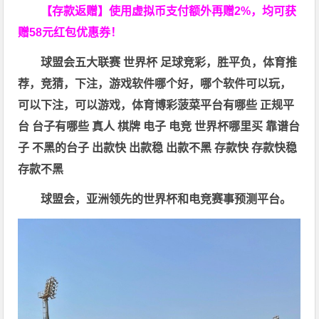
【存款返赠】使用虚拟币支付额外再赠2%，均可获
赠58元红包优惠券！
球盟会五大联赛 世界杯 足球竞彩，胜平负，体育推
荐，竞猜，下注，游戏软件哪个好，哪个软件可以玩，
可以下注，可以游戏，体育博彩菠菜平台有哪些 正规平
台 台子有哪些 真人 棋牌 电子 电竞 世界杯哪里买 靠谱台
子 不黑的台子 出款快 出款稳 出款不黑 存款快 存款快稳
存款不黑
球盟会，亚洲领先的世界杯和电竞赛事预测平台。