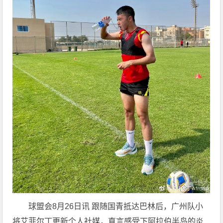
球盟会8月26日讯 跟随国青抵达巴林后，广州队小
将艾菲尔丁更新个人社媒，直言感受下阿拉伯半岛的炎