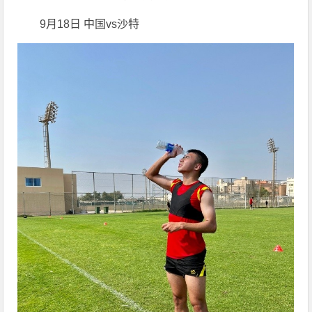
9月18日 中国vs沙特