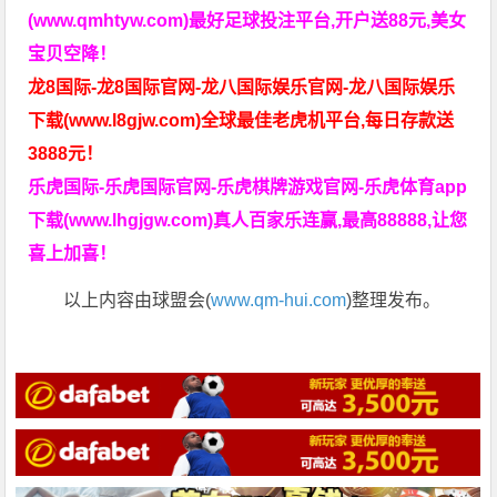
(www.qmhtyw.com)最好足球投注平台,开户送88元,美女
宝贝空降！
龙8国际-龙8国际官网-龙八国际娱乐官网-龙八国际娱乐
下载(www.l8gjw.com)全球最佳老虎机平台,每日存款送
3888元！
乐虎国际-乐虎国际官网-乐虎棋牌游戏官网-乐虎体育app
下载(www.lhgjgw.com)真人百家乐连赢,最高88888,让您
喜上加喜！
以上内容由球盟会(
www.qm-hui.com
)整理发布。