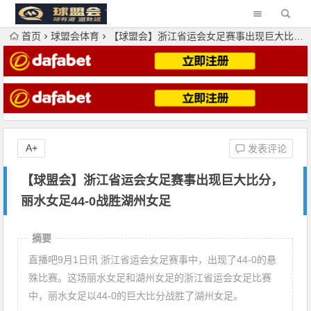
首页
球盟会体育
【球盟会】浙江省运会女足赛事出现巨大比分，丽水女足44-0战胜湖州女足
A+
发表评论
【球盟会】浙江省运会女足赛事出现巨大比分，
丽水女足44-0战胜湖州女足
摘要
直播吧9月1日讯 浙江省运会女足赛事中，出现了44-0的悬
殊比赛。这场丽水女足和湖州女足的浙江省运会女足比赛
中，丽水女足以44-0的巨大比分战胜了湖州女足。