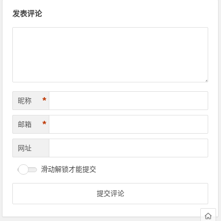
文
发表评论
章
导
航
*
昵称
*
邮箱
网址
滑动解锁才能提交