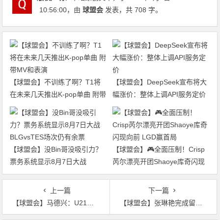
10:56:00
，由
球盟会
发表，共 708 字。
【球盟会】不训练了啊？T1将
【球盟会】DeepSeek宣布将大
在未来几天推出K-pop单曲 附带
幅涨价：整体上调API服务定价
MV和表演
【球盟会】没Bin哥没吸引力？
【球盟会】🎮全面压制！Crisp
票务系统显示8月7日大战
芮尔漂亮开团Shaoye库奇闪现
BLGvsTES场次仍有余票
向前 LGD赢首局
上一篇
下一篇
【球盟会】马德兴：U21国足克罗地亚训练再换场地，28日将与波黑国青热身
【球盟会】张琳艳完成留洋首秀，草蜢女足热身赛3-0轻取索洛恩图