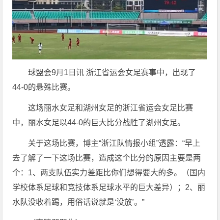
球盟会9月1日讯 浙江省运会女足赛事中，出现了
44-0的悬殊比赛。
这场丽水女足和湖州女足的浙江省运会女足比赛
中，丽水女足以44-0的巨大比分战胜了湖州女足。
关于这场比赛，博主“浙江队情报小组”透露：“早上
去了解了一下这场比赛，造成这个比分的原因主要是两
个：1、两支队伍实力差距比你们想得要大的多。（国内
学校体系足球和竞技体系足球水平的巨大差异）；2、丽
水队没收着踢，用俗话说就是‘没放’。”