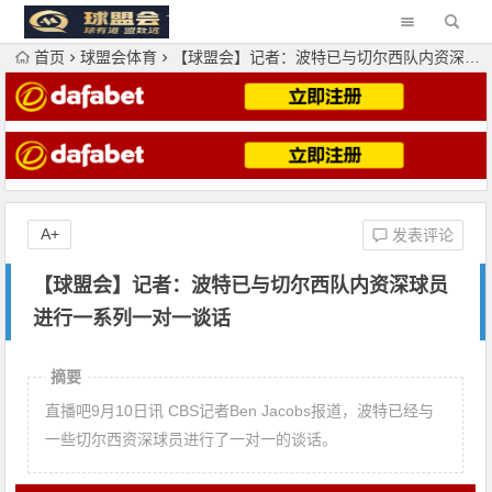
首页
球盟会体育
【球盟会】记者：波特已与切尔西队内资深球员进行一系列一对一谈话
A+
发表评论
【球盟会】记者：波特已与切尔西队内资深球员
进行一系列一对一谈话
摘要
直播吧9月10日讯 CBS记者Ben Jacobs报道，波特已经与
一些切尔西资深球员进行了一对一的谈话。