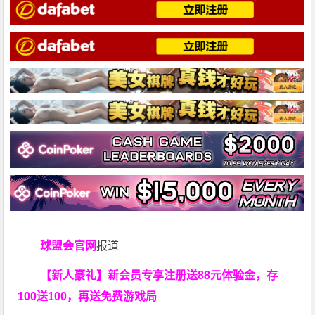
球盟会官网
报道
【新人豪礼】新会员专享注册送88元体验金，存
100送100，再送免费游戏局