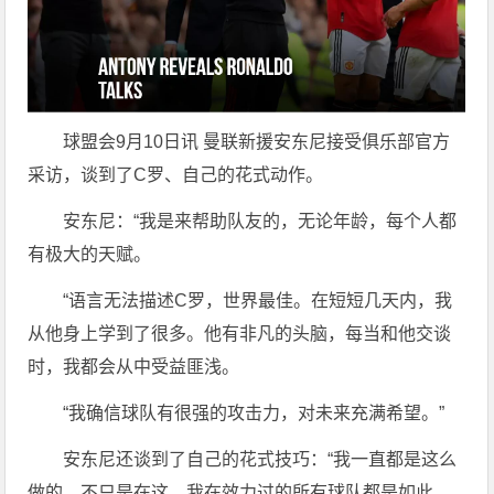
球盟会9月10日讯 曼联新援安东尼接受俱乐部官方
采访，谈到了C罗、自己的花式动作。
安东尼：“我是来帮助队友的，无论年龄，每个人都
有极大的天赋。
“语言无法描述C罗，世界最佳。在短短几天内，我
从他身上学到了很多。他有非凡的头脑，每当和他交谈
时，我都会从中受益匪浅。
“我确信球队有很强的攻击力，对未来充满希望。”
安东尼还谈到了自己的花式技巧：“我一直都是这么
做的，不只是在这，我在效力过的所有球队都是如此。