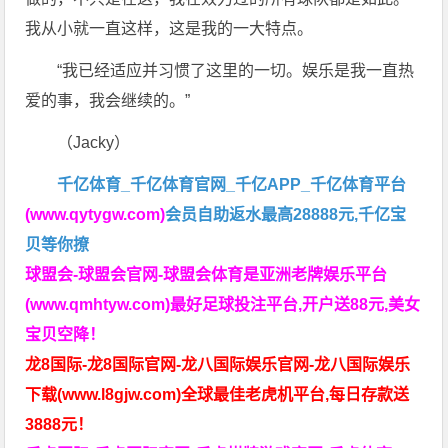
我从小就一直这样，这是我的一大特点。
“我已经适应并习惯了这里的一切。娱乐是我一直热
爱的事，我会继续的。”
（Jacky）
千亿体育_千亿体育官网_千亿APP_千亿体育平台
(www.qytygw.com)
会员自助返水最高28888元,千亿宝
贝等你撩
球盟会-球盟会官网-球盟会体育是亚洲老牌娱乐平台
(www.qmhtyw.com)最好足球投注平台,开户送88元,美女
宝贝空降！
龙8国际-龙8国际官网-龙八国际娱乐官网-龙八国际娱乐
下载(www.l8gjw.com)全球最佳老虎机平台,每日存款送
3888元！