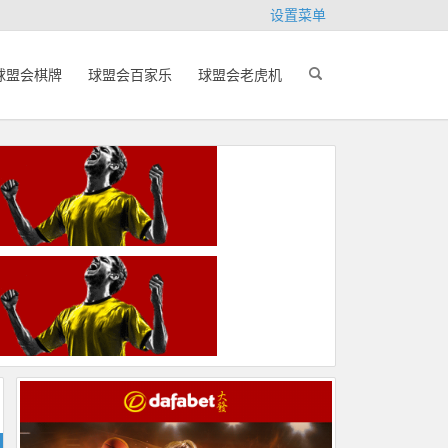
设置菜单
球盟会棋牌
球盟会百家乐
球盟会老虎机