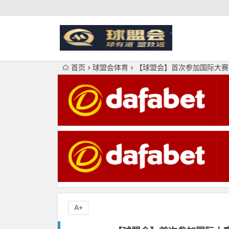
首页
球盟会体育
【球盟会】首次参加国际大赛
A+