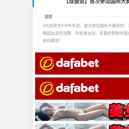
【球盟会】首次参加国际大赛
摘要
#为你庆生#今年年初，首次参加国际大赛的你
韩国女足的决赛，你首发出场，并最终帮助中国女
新的精彩！ ​​​