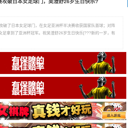
攻破日本女足球门，吴澄舒26岁生日快乐?
，攻破了日本女足球门，在女足亚洲杯半决赛收获国家队首球；对阵
足拿到了亚洲杯冠军。祝吴澄舒26岁生日快乐[???新的一岁，有