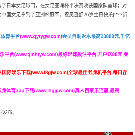
破了日本女足球门，在女足亚洲杯半决赛收获国家队首球；对
中国女足拿到了亚洲杯冠军。祝吴澄舒26岁生日快乐[???新
亿体育平台
(www.qytygw.com)
会员自助返水最高28888元,千亿
(www.qmhtyw.com)最好足球投注平台,开户送88元,美
际娱乐下载(www.l8gjw.com)全球最佳老虎机平台,每日存
育app下载(www.lhgjgw.com)真人百家乐连赢,最高
整理发布。