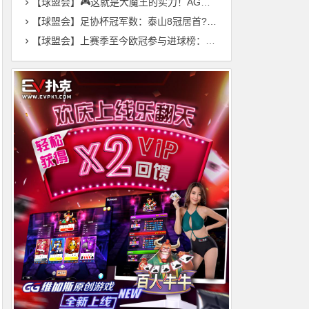
【球盟会】🎮这就是大魔王的实力！AG跨赛季22连胜统治KPL！AG 3-1 KSG
【球盟会】足协杯冠军数：泰山8冠居首?申花、国安4冠并列第二
【球盟会】上赛季至今欧冠参与进球榜：凯恩16球居首，维尼修斯、福登10球