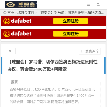
首页
球盟会体育
【球盟会】罗马诺：切尔西签奥巴梅扬达原则性协议，转会费1400万欧+阿隆索
A+
发表评论
【球盟会】罗马诺：切尔西签奥巴梅扬达原则性
协议，转会费1400万欧+阿隆索
摘要
直播吧9月1日讯 据罗马诺报道，切尔西和巴萨已经就奥巴
梅扬的转会达成了原则性协议！切尔西将支付1400万欧元
的转会费，同时后卫马科斯-阿隆索将加盟巴萨。