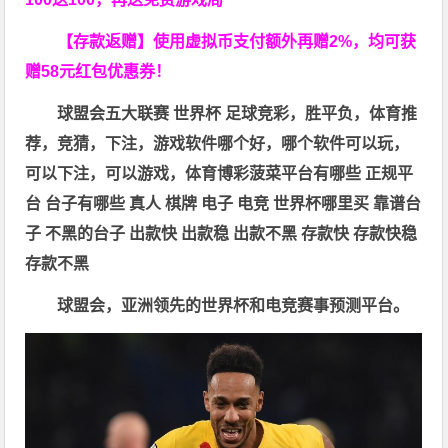
【存款返赠】使用虚拟币支付额外再赠2%，均可获
赠58元红包优惠券！
球盟会五大联赛 世界杯 足球竞彩，胜平负，体育推
荐，竞猜，下注，游戏软件哪个好，哪个软件可以玩，
可以下注，可以游戏，体育博彩菠菜平台有哪些 正规平
台 台子有哪些 真人 棋牌 电子 电竞 世界杯哪里买 靠谱台
子 不黑的台子 出款快 出款稳 出款不黑 存款快 存款快稳
存款不黑
球盟会，亚洲领先的世界杯和电竞赛事预测平台。