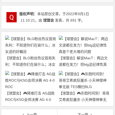
版权声明：
本站原创文章，于2022年9月1日
11:10:21
，由
球盟会
发表，共 691 字。
【球盟会】BLG粉丝热议首局失
【球盟会】解说MacT：两边文
利：不知道你们在装什么；冰女
波都在发力！但blg这纪律性真
送的好瞩目
是个老大难的问题
【球盟会】🎮降维打击 AG战胜
【球盟会】🎮杀戮时间到！哥哥
ROC与KSG会师决赛 AG 4-0
艾希疯狂屠杀 小天神僧神拳无
ROC
敌 TES横扫BLG
上一篇
下一篇