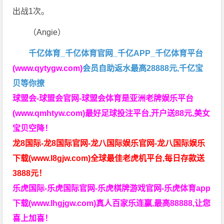
出战1次。
（Angie）
千亿体育_千亿体育官网_千亿APP_千亿体育平台
(www.qytygw.com)
会员自助返水最高28888元,千亿宝
贝等你撩
球盟会-球盟会官网-球盟会体育是亚洲老牌娱乐平台
(www.qmhtyw.com)最好足球投注平台,开户送88元,美女
宝贝空降！
龙8国际-龙8国际官网-龙八国际娱乐官网-龙八国际娱乐
下载(www.l8gjw.com)全球最佳老虎机平台,每日存款送
3888元！
乐虎国际-乐虎国际官网-乐虎棋牌游戏官网-乐虎体育app
下载(www.lhgjgw.com)真人百家乐连赢,最高88888,让您
喜上加喜！