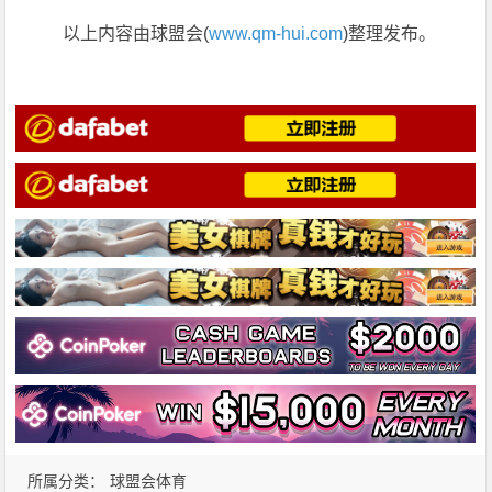
以上内容由球盟会(
www.qm-hui.com
)整理发布。
所属分类：
球盟会体育