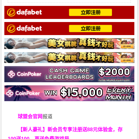
球盟会官网
报道
【新人豪礼】新会员专享注册送88元体验金，存
100送100，再送免费游戏局