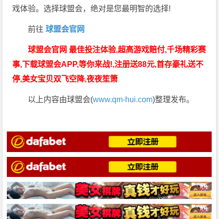
戏体验。选择球盟会，绝对是您最明智的选择!
前往
球盟会官网
球盟会官网 最佳投注体验,超高游戏赔付,千场精彩赛
事,下载球盟会APP,等你来战!,注册送88元,首存豪礼送不
停,美女宝贝双飞空降,夜夜笙箫
以上内容由球盟会(
www.qm-hui.com
)整理发布。