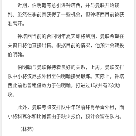
近期，伯明翰有意引进钟塔西，并与曼联开始谈
判。虽然在季前赛获得了一些机会，但钟塔西目前被获
准离开。
钟塔西当前的合同明年夏天即将到期，曼联希望在
关窗日将他直接出售。根据目前的情况，他预计会转投
伯明翰。
伯明翰与曼联保持着良好的关系，上周，曼联安排
队中小将汉尼拔外租至伯明翰接受锻炼。实际上，钟塔
西此前也曾租借效力于伯明翰，打进过1球并有2次助
攻。
此外，曼联考虑安排队中年轻前锋肖蒂雷外租，而
小将科瓦尔和比肖普由于缺少报价，预计会留在队内。
（林苑）