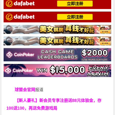
球盟会官网
报道
【新人豪礼】新会员专享注册送88元体验金，存
100送100，再送免费游戏局