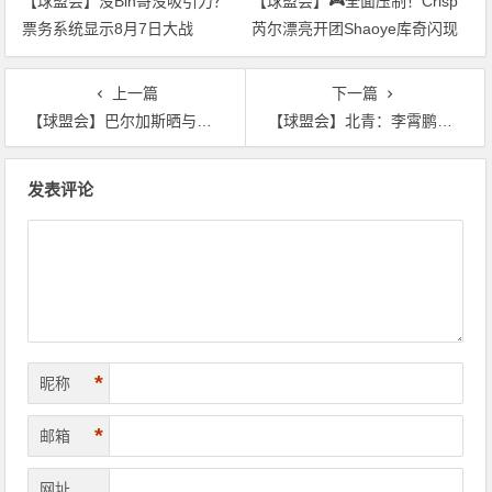
【球盟会】没Bin哥没吸引力？
【球盟会】🎮全面压制！Crisp
票务系统显示8月7日大战
芮尔漂亮开团Shaoye库奇闪现
BLGvsTES场次仍有余票
向前 LGD赢首局
上一篇
下一篇
【球盟会】巴尔加斯晒与武磊合影：很高兴来海港，和我的朋友武磊在一起
【球盟会】北青：李霄鹏大概率离任国足 扬科维奇不会兼任
文
发表评论
章
导
航
*
昵称
*
邮箱
网址