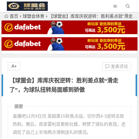
首页
球盟会体育
【球盟会】库库庆祝逆转：胜利差点就“滑走了”，为球队扭转局面感到骄傲
A+
发表评论
【球盟会】库库庆祝逆转：胜利差点就“滑走
了”，为球队扭转局面感到骄傲
摘要
直播吧12月9日讯 英超第15轮焦点战，切尔西4-3逆转击败
热刺。赛后，库库雷利亚更新社媒，称赞了球队的表现，还
调侃了自己上半场两次滑倒送礼的情况。