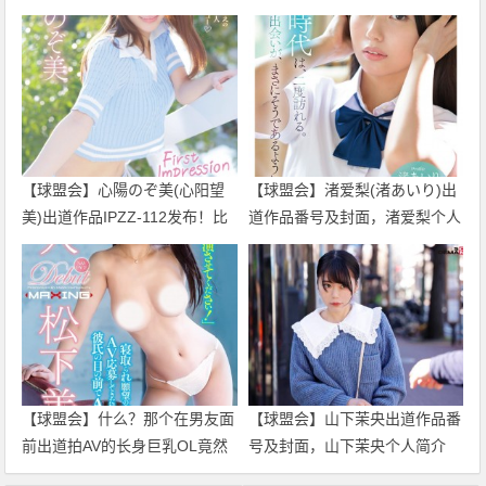
【球盟会】心陽のぞ美(心阳望
【球盟会】渚爱梨(渚あいり)出
美)出道作品IPZZ-112发布！比
道作品番号及封面，渚爱梨个人
偶像更偶像的脸蛋！经验值几乎
简介
是0的超级新秀！
【球盟会】什么？那个在男友面
【球盟会】山下茉央出道作品番
前出道拍AV的长身巨乳OL竟然
号及封面，山下茉央个人简介
被无码卖家捕获下马了！