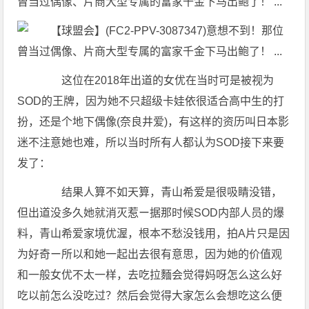
这位在2018年出道的女优在当时可是被视为
SOD的王牌，因为她不只超级卡娃依很适合高中生的打
扮，还是个地下偶像(奈良井爱)，有这样的资历叫日本影
迷不注意她也难，所以当时所有人都认为SOD接下来要
发了：
结果人算不如天算，青山希爱是很吸睛没错，
但出道没多久她就消灭惹ー据那时候SOD内部人员的爆
料，青山希爱家境优渥，根本不愁没钱用，拍A片只是因
为好奇ー所以和她一起出去很有意思，因为她的价值观
和一般女优不太一样，去吃拉麵会觉得妈呀怎么这么好
吃以前怎么没吃过？然后会觉得大家怎么会想吃这么便