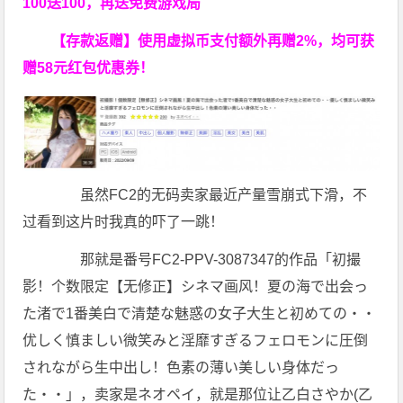
100送100，再送免费游戏局
【存款返赠】使用虚拟币支付额外再赠2%，均可获
赠58元红包优惠券！
虽然FC2的无码卖家最近产量雪崩式下滑，不
过看到这片时我真的吓了一跳！
那就是番号FC2-PPV-3087347的作品「初撮
影！个数限定【无修正】シネマ画风！夏の海で出会っ
た渚で1番美白で清楚な魅惑の女子大生と初めての・・
优しく慎ましい微笑みと淫靡すぎるフェロモンに圧倒
されながら生中出し！色素の薄い美しい身体だっ
た・・」，卖家是ネオペイ，就是那位让乙白さやか(乙