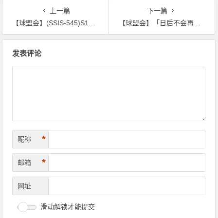
上一篇
下一篇
【球盟会】(SSIS-545)S1发片大砍单！miru帮吉村卓洗脸神救援！
【球盟会】「日后不会再见了⋯」有神乳之称的她引退！
文
发表评论
章
导
航
*
昵称
*
邮箱
网址
滑动解锁才能提交