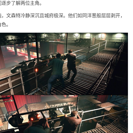
们逐步了解两位主角。
纯，文森特冷静深沉且城府极深。他们如同洋葱般层层剥开，
角色。