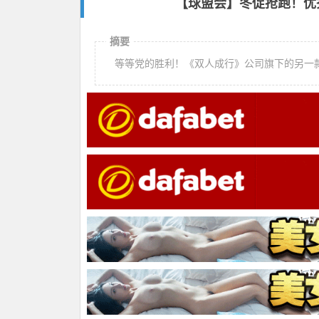
【球盟会】冬促抢跑！优秀
摘要
等等党的胜利！《双人成行》公司旗下的另一款