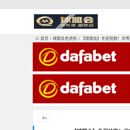
首页
球盟会老虎机
【球盟会】冬促抢跑！优秀
A+