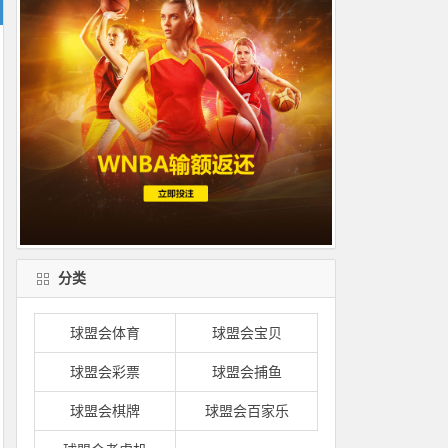
分类
球盟会体育
球盟会宝贝
球盟会彩票
球盟会捕鱼
球盟会棋牌
球盟会百家乐