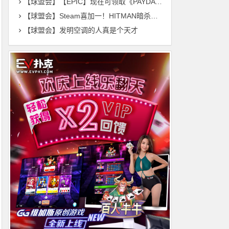
【球盟会】【EPIC】现在可领取《PAYDAY 2》，下周则赠送二款游戏
【球盟会】Steam喜加一！HITMAN暗杀世界限时24小时免费领取
【球盟会】发明空调的人真是个天才