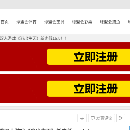
首页
球盟会体育
球盟会宝贝
球盟会彩票
球盟会捕鱼
双人游戏《逃出生天》新史低15.8！！
发表评论