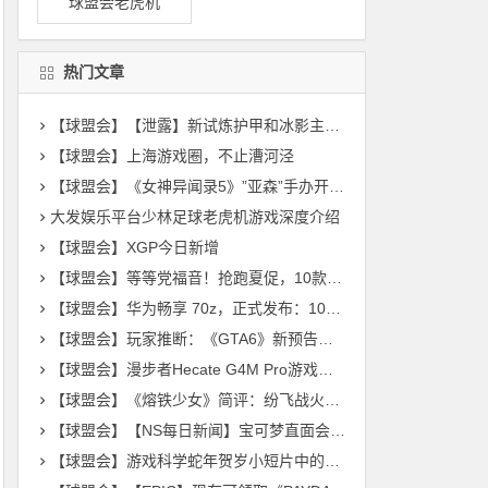
球盟会老虎机
热门文章
【球盟会】【泄露】新试炼护甲和冰影主题护甲皮肤
【球盟会】上海游戏圈，不止漕河泾
【球盟会】《女神异闻录5》”亚森”手办开启预购：售价13000日元
大发娱乐平台少林足球老虎机游戏深度介绍
【球盟会】XGP今日新增
【球盟会】等等党福音！抢跑夏促，10款新史低来袭，又是一波大背刺！
【球盟会】华为畅享 70z，正式发布：1099元起
【球盟会】玩家推断：《GTA6》新预告或于11月22日发布
【球盟会】漫步者Hecate G4M Pro游戏鼠标:是稚嫩处女作，还是有力搅局者？
【球盟会】《熔铁少女》简评：纷飞战火中的不屈玫瑰
【球盟会】【NS每日新闻】宝可梦直面会正式公布；王国之泪头像素材上架
【球盟会】游戏科学蛇年贺岁小短片中的男女主是谁？