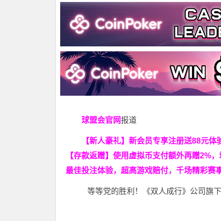
球盟会官网
报道
【新人豪礼】新会员专享注册送88元体验
【存款返赠】使用虚拟币支付额外再赠2%，
最佳投注体验，超高游戏赔付，千场精彩赛事
等等党的胜利！《双人成行》公司旗下的