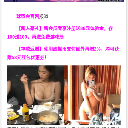
球盟会官网
报道
【新人豪礼】新会员专享注册送88元体验金，存
100送100，再送免费游戏局
【存款返赠】使用虚拟币支付额外再赠2%，均可获
赠58元红包优惠券！