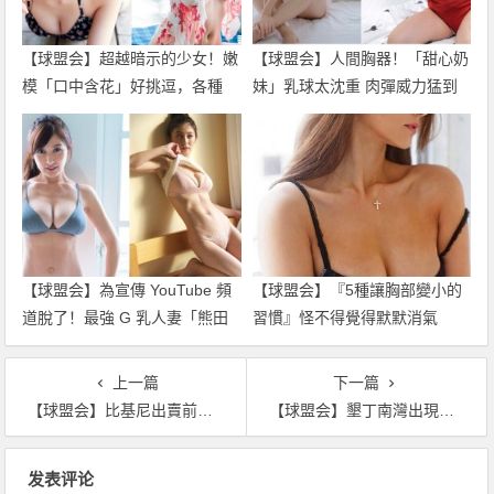
【球盟会】超越暗示的少女！嫩
【球盟会】人間胸器！「甜心奶
模「口中含花」好挑逗，各種
妹」乳球太沈重 肉彈威力猛到
「養眼畫面」沒有極限啦…
「沙發凹陷」好震撼
【球盟会】為宣傳 YouTube 頻
【球盟会】『5種讓胸部變小的
道脫了！最強 G 乳人妻「熊田
習慣』怪不得覺得默默消氣
曜子」解放豪乳…看不出竟 38
惹！？
歲了
上一篇
下一篇
【球盟会】比基尼出賣前凸後翹殘暴體 經百萬網友追蹤認證…IG內容精彩一看就滿足
【球盟会】墾丁南灣出現「比基尼正妹」！Nai奈奈挺「34F巨乳」吹海風，濃濃奶香都飄來啦！
文
发表评论
章