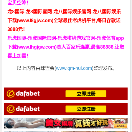
宝贝空降！
龙8国际-龙8国际官网-龙八国际娱乐官网-龙八国际娱乐
下载(www.l8gjw.com)全球最佳老虎机平台,每日存款送
3888元！
乐虎国际-乐虎国际官网-乐虎棋牌游戏官网-乐虎体育app
下载(www.lhgjgw.com)真人百家乐连赢,最高88888,让您
喜上加喜！
以上内容由球盟会(
www.qm-hui.com
)整理发布。