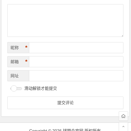
导
航
*
昵称
*
邮箱
网址
滑动解锁才能提交
Copyright © 2026 球盟会官网 版权所有.