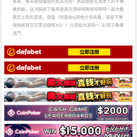
長輩，看來是個懂是的女孩兒呢！再說由肥宅我本人的不專
業判斷，這洋裝底下看來是真空滴呀呀啊呀呀啊呀～超大膽
真空上街的意思，很猛（但是由ig其他分享來看，哥是不覺
得妹紙有在在意這個啦XD）！分享給大家啦～ 文/西子桑傳
送門