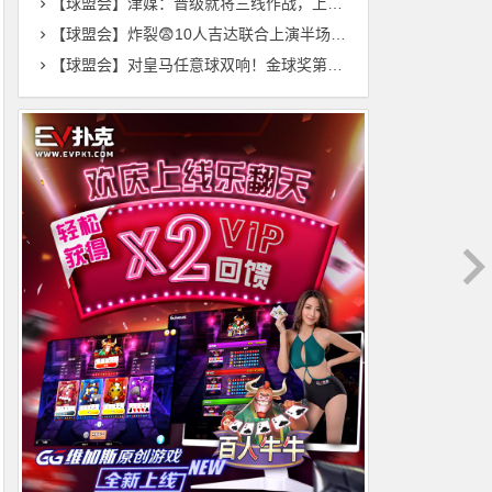
【球盟会】津媒：晋级就将三线作战，上海两队对待足协杯面临抉择
【球盟会】炸裂😨10人吉达联合上演半场让4追4，补时连进2球贡献逆天绝平
【球盟会】对皇马任意球双响！金球奖第27名：赖斯，生涯第二次提名