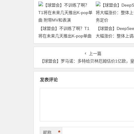
【球盟会】不训练了啊？T1
【球盟会】DeepSe
将在未来几天推出K-pop单曲
大幅涨价：整体上调A
附带MV和表演
定价
上一篇
【球盟会】罗马诺：多特给贝林厄姆估价1亿欧，皇马红军曼联曼城蓝军均
发表评论
*
昵称