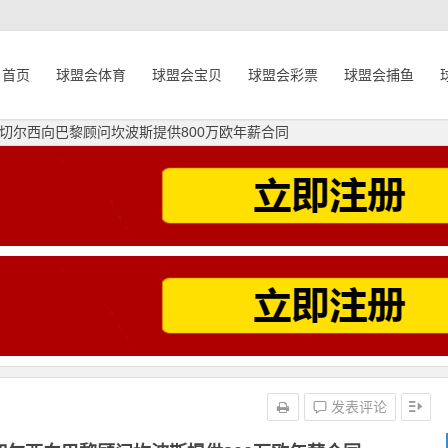
首页
球盟会体育
球盟会宝贝
球盟会彩票
球盟会捕鱼
切尔西向巴黎顾问坎波斯提供800万欧年薪合同
发表评论