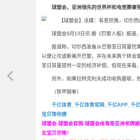
球盟会，亚洲领先的世界杯和电竞赛事
球盟会9月13日讯 据《巴黎人报》报道
报道称，切尔西准备从巴黎圣日耳曼挖角
以便让坎波斯离开巴黎，并在未来两个转会
圣日耳曼提供一定的经济补偿，但现在来看
另外，如果拉特克利夫成功收购曼联，
（铁甲钢拳）
千亿体育_千亿体育官网_千亿APP_千
宝贝等你撩
球盟会-球盟会官网-球盟会体育是亚洲老牌娱乐平台
女宝贝空降！