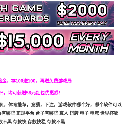
金，存100送100，再送免费游戏局
%，均可获赠58元红包优惠券！
平负，体育推荐，竞猜，下注，游戏软件哪个好，哪个软件可以
哪些 正规平台 台子有哪些 真人 棋牌 电子 电竞 世界杯哪
款不黑 存款快 存款快稳 存款不黑