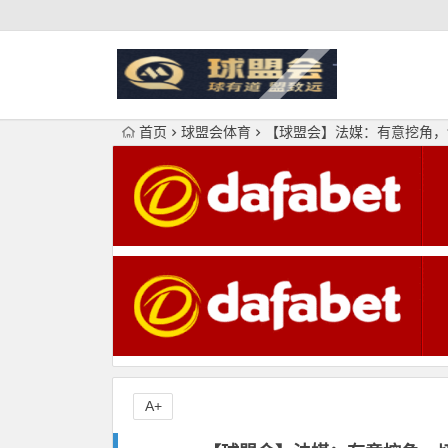
首页
球盟会体育
【球盟会】法媒：有意挖角，
A+