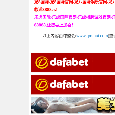
龙8国际-龙8国际官网-龙八国际娱乐官网-龙八国
款送3888元！
乐虎国际-乐虎国际官网-乐虎棋牌游戏官网-乐虎体
88888,让您喜上加喜！
以上内容由球盟会(
www.qm-hui.com
)