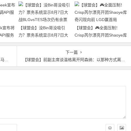
ek宣布将
【球盟会】没Bin哥没吸引
【球盟会】🎮全面压制！
PI服务
力？票务系统显示8月7日大
Crisp芮尔漂亮开团Shaoye库
战BLGvsTES场次仍有余票
奇闪现向前 LGD赢首局
下一篇
有意
【球盟会】前副主席谈温格离开阿森纳：以那种方式离开真的伤害了他