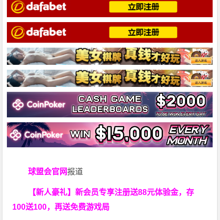
球盟会官网
报道
【新人豪礼】新会员专享注册送88元体验金，存
100送100，再送免费游戏局