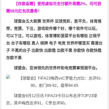
【存款返赠】使用虚拟币支付额外再赠2%，均可获
赠58元红包优惠券！
球盟会五大联赛 世界杯 足球竞彩，胜平负，体育推
荐，竞猜，下注，游戏软件哪个好，哪个软件可以玩，
可以下注，可以游戏，体育博彩菠菜平台有哪些 正规平
台 台子有哪些 真人 棋牌 电子 电竞 世界杯哪里买 靠谱台
子 不黑的台子 出款快 出款稳 出款不黑 存款快 存款快稳
存款不黑
球盟会，亚洲领先的世界杯和电竞赛事预测平台。
球盟会9月12日讯 FIFA23今日公布总评TOP23球
员，其中梅西总评91，C罗总评90。