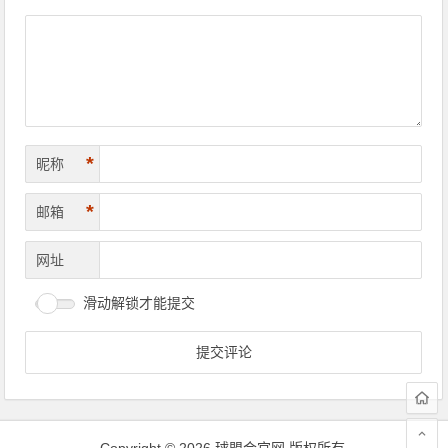
导
航
*
昵称
*
邮箱
网址
滑动解锁才能提交