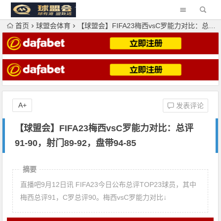
首页
球盟会体育
【球盟会】FIFA23梅西vsC罗能力对比：总评91-90，射门89-92，盘带94-85
A+
发表评论
【球盟会】FIFA23梅西vsC罗能力对比：总评
91-90，射门89-92，盘带94-85
摘要
直播吧9月12日讯 FIFA23今日公布总评TOP23球员，其中
梅西总评91，C罗总评90。梅西vsC罗能力对比↓