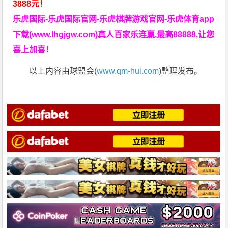
3888元！
乐虎国际-乐虎国际官网-乐虎棋牌游戏官网-乐虎体育app
下载(www.lhgjgw.com)真人百家乐连赢,最高88888,让您
喜上加喜！
以上内容由球盟会(
www.qm-hui.com
)整理发布。