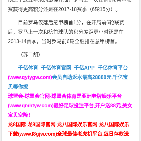
赛获得更高积分还是在2017-18赛季（6轮15分）。
目前罗马仅落后意甲榜首1分，在开局前6轮联赛
后，罗马上一次和榜首球队的积分差距更小时还是在
2013-14赛季，当时罗马前6轮全胜排在意甲榜首。
（苏二胡）
千亿体育_千亿体育官网_千亿APP_千亿体育平台
(www.qytygw.com)
会员自助返水最高28888元,千亿宝
贝等你撩
球盟会-球盟会官网-球盟会体育是亚洲老牌娱乐平台
(www.qmhtyw.com)最好足球投注平台,开户送88元,美女
宝贝空降！
龙8国际-龙8国际官网-龙八国际娱乐官网-龙八国际娱乐
下载(www.l8gjw.com)全球最佳老虎机平台,每日存款送