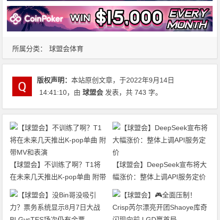
所属分类：
球盟会体育
版权声明：
本站原创文章，于2022年9月14日
14:41:10
，由
球盟会
发表，共 743 字。
【球盟会】不训练了啊？T1将
【球盟会】DeepSeek宣布将大
在未来几天推出K-pop单曲 附带
幅涨价：整体上调API服务定价
MV和表演