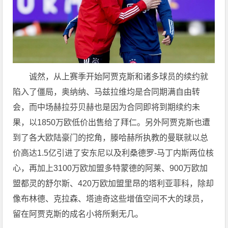
诚然，从上赛季开始阿贾克斯和诸多球员的续约就
陷入了僵局，奥纳纳、马兹拉维均是合同期满自由转
会，而中场赫拉芬贝赫也是因为合同即将到期续约未
果，以1850万欧低价出售给了拜仁。另外阿贾克斯也遭
到了各大欧陆豪门的挖角，滕哈赫所执教的曼联就以总
价高达1.5亿引进了安东尼以及利桑德罗-马丁内斯两位核
心，再加上3100万欧加盟多特蒙德的阿莱、900万欧加
盟都灵的舒尔斯、420万欧加盟里昂的塔利亚菲科，除却
像布林德、克拉森、塔迪奇这些增值空间不大的球员，
留在阿贾克斯的成名小将所剩无几。