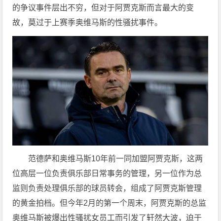
的争议事件层出不穷，但对于阿贾克斯而言最大的变
故，莫过于上赛季奥维马斯的性骚扰事件。
范德萨和奥维马斯10年前一同加盟阿贾克斯，这两
位高层一位负责俱乐部日常事务的管理，另一位作为总
监则负责处理俱乐部的球员转会，组成了阿贾克斯管理
的黄金拍档。但今年2月的第一个周末，阿贾克斯的总监
奥维马斯被爆出性骚扰女员工而引发了轩然大波，迫于