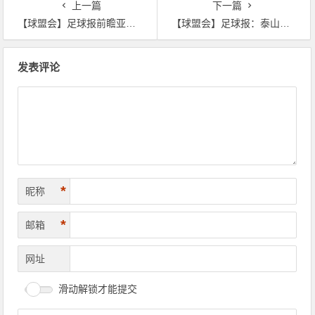
上一篇
下一篇
【球盟会】足球报前瞻亚冠：申花局面不利但目标不变 海港将继续试炼外援
【球盟会】足球报：泰山主场对光州不容有失，球队备战不充分应先做好防守
文
发表评论
章
导
航
*
昵称
*
邮箱
网址
滑动解锁才能提交