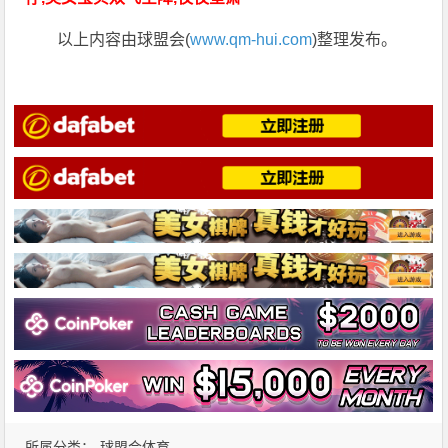
以上内容由球盟会(
www.qm-hui.com
)整理发布。
所属分类：
球盟会体育