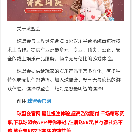
关于球盟会
球盟会与世界领先合法博彩娱乐平台系统商进行技
术上合作。提供有亚洲最多元，专业，顶尖，公正，安
全的线上娱乐产品服务，畅享无与伦比的游戏体验。
球盟会提供给玩家的娱乐产品丰富多样化，有多种
特色老虎机任您选择。加入球盟会，畅享无与伦比的游
戏体验。选择球盟会，绝对是您最明智的选择!
前往
球盟会官网
球盟会官网 最佳投注体验,超高游戏赔付,千场精彩赛
事,下载球盟会APP,等你来战!,注册送88元,首存豪礼送不
停,美女宝贝双飞空降,夜夜笙箫