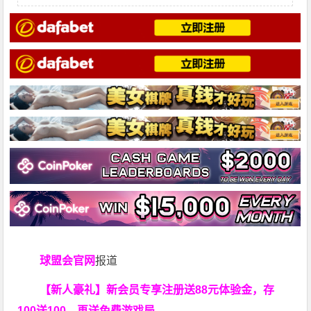
球盟会官网
报道
【新人豪礼】新会员专享注册送88元体验金，存
100送100，再送免费游戏局