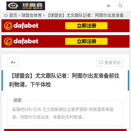
首页
球盟会体育
【球盟会】尤文跟队记者：阿图尔出发准备前往利物浦，下午体检
A+
发表评论
【球盟会】尤文跟队记者：阿图尔出发准备前往
利物浦，下午体检
摘要
直播吧9月1日讯 尤文图斯跟队记者罗密欧-阿格雷斯蒂报
道，阿图尔已经出发，准备前往利物浦。