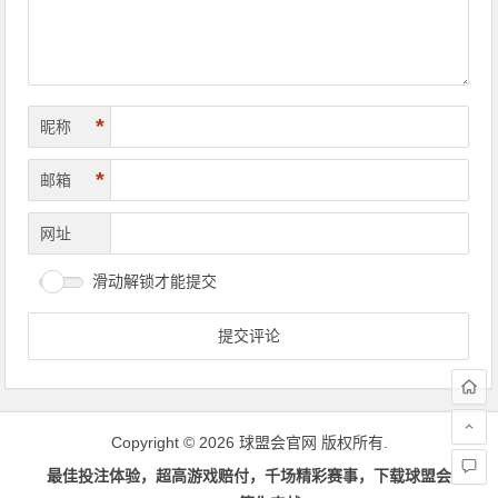
*
昵称
*
邮箱
网址
滑动解锁才能提交
Copyright © 2026 球盟会官网 版权所有.
最佳投注体验，超高游戏赔付，千场精彩赛事，下载球盟会