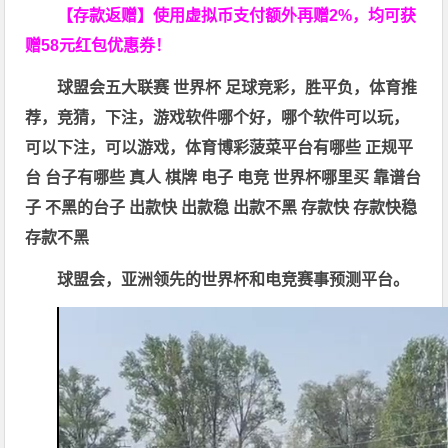
【存款返赠】使用虚拟币支付额外再赠2%，均可获
赠58元红包优惠券！
球盟会五大联赛 世界杯 足球竞彩，胜平负，体育推
荐，竞猜，下注，游戏软件哪个好，哪个软件可以玩，
可以下注，可以游戏，体育博彩菠菜平台有哪些 正规平
台 台子有哪些 真人 棋牌 电子 电竞 世界杯哪里买 靠谱台
子 不黑的台子 出款快 出款稳 出款不黑 存款快 存款快稳
存款不黑
球盟会，亚洲领先的世界杯和电竞赛事预测平台。