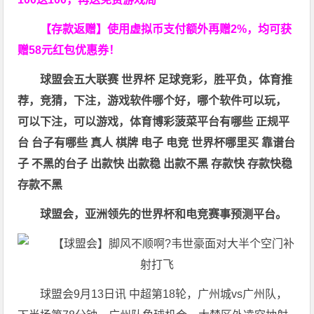
【存款返赠】使用虚拟币支付额外再赠2%，均可获
赠58元红包优惠券！
球盟会五大联赛 世界杯 足球竞彩，胜平负，体育推
荐，竞猜，下注，游戏软件哪个好，哪个软件可以玩，
可以下注，可以游戏，体育博彩菠菜平台有哪些 正规平
台 台子有哪些 真人 棋牌 电子 电竞 世界杯哪里买 靠谱台
子 不黑的台子 出款快 出款稳 出款不黑 存款快 存款快稳
存款不黑
球盟会，亚洲领先的世界杯和电竞赛事预测平台。
球盟会9月13日讯 中超第18轮，广州城vs广州队，