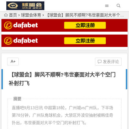
首页
球盟会体育
【球盟会】脚风不顺啊?韦世豪面对大半个空门补射打飞
A+
发表评论
【球盟会】脚风不顺啊?韦世豪面对大半个空门
补射打飞
摘要
直播吧9月13日讯 中超第18轮，广州城vs广州队，下半场
第78分钟，广州队角球机会，大禁区外凌空抽射被韩佳奇
扑出，韦世豪面对大半个空门的补射打飞。