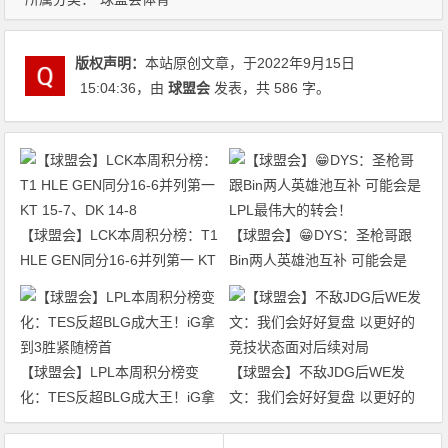
版权声明：
本站原创文章，于2022年9月15日
15:04:36
，由
球盟会
发表，共 586 字。
【球盟会】LCK本周积分榜：T1
【球盟会】😁DYS：圣枪哥跟
HLE GEN同分16-6并列第一 KT
Bin两人英雄池互补 可能会是
15-7、DK 14-8
LPL最伟大的转会！
【球盟会】LPL本周积分榜变
【球盟会】不敌JDG后WE发
化：TES反超BLG成大王！iG拿
文：我们会好好复盘 以更好的
到3胜紧随榜首
竞技状态面对后续对局