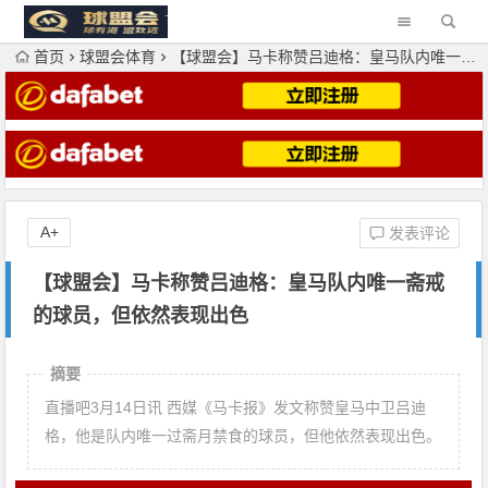
首页
球盟会体育
【球盟会】马卡称赞吕迪格：皇马队内唯一斋戒的球员，但依然表现出色
A+
发表评论
【球盟会】马卡称赞吕迪格：皇马队内唯一斋戒
的球员，但依然表现出色
摘要
直播吧3月14日讯 西媒《马卡报》发文称赞皇马中卫吕迪
格，他是队内唯一过斋月禁食的球员，但他依然表现出色。