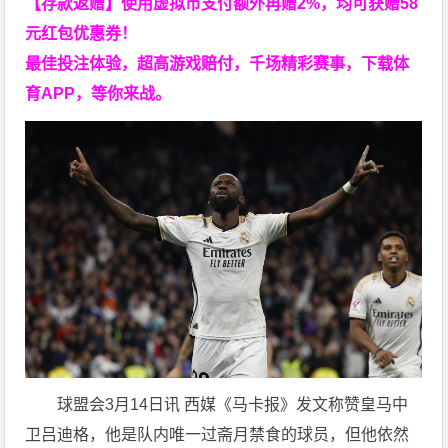
【存款返赠】使用虚拟币支付额外再赠2%，均可获赠58
元红包优惠券！
最佳投注体验，超高游戏赔付，千场精彩赛事，下载体
育APP，等你来战。
球盟会3月14日讯 西媒《马卡报》发文称赞皇马中
卫吕迪格，他是队内唯一过斋月禁食的球员，但他依然