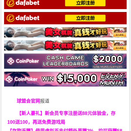
球盟会官网
报道
【新人豪礼】新会员专享注册送88元体验金，存
100送100，再送免费游戏局
【存款返赠】使用虚拟币支付额外再赠2%，均可获赠58