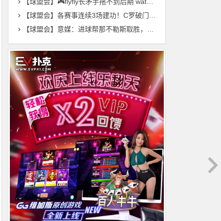
【球盟会】🎮flyfly长矛手拖不到后期 watson凯成型两刀一个 YB0-1Yandex
【球盟会】各赛事连续3场建功！C罗破门，斩获职业生涯第916球
【球盟会】意媒：进球帮那不勒斯取胜，孔蒂决意不在冬窗出售拉斯帕多里