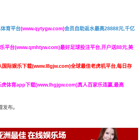
亿体育平台
(www.qytygw.com)
会员自助返水最高28888元,千亿
(www.qmhtyw.com)最好足球投注平台,开户送88元,美
际娱乐下载(www.l8gjw.com)全球最佳老虎机平台,每日存
育app下载(www.lhgjgw.com)真人百家乐连赢,最高
整理发布。