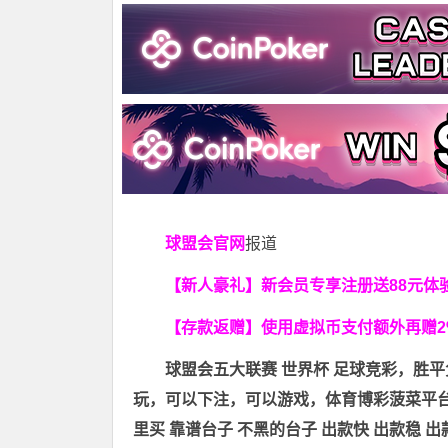
球盟会官网
报道
【新人豪礼】新会员专享注册送88元体验
【存款返赠】使用虚拟币支付额外再赠2
球盟会五大联赛 世界杯 足球竞彩，胜
玩，可以下注，可以游戏，体育博彩菠菜平台有
里买 靠谱台子 不黑的台子 出款快 出款稳 出