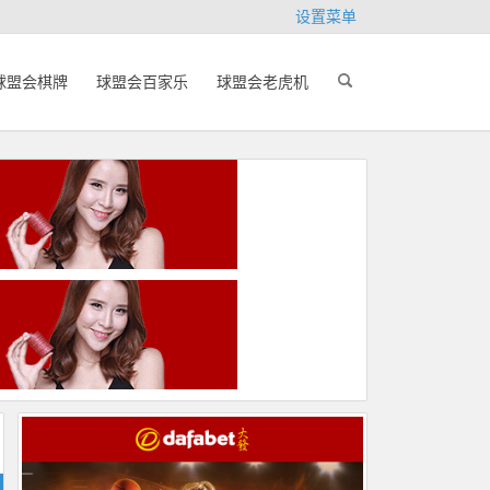
设置菜单
球盟会棋牌
球盟会百家乐
球盟会老虎机