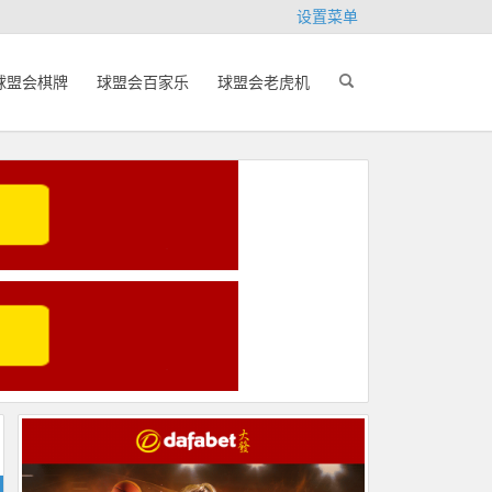
设置菜单
球盟会棋牌
球盟会百家乐
球盟会老虎机