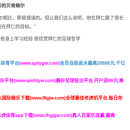
新的贝肯鲍尔
鲍尔相比，那是错误的。但让我们这么说吧，他在拜仁踢了很长
在拜仁的目标。”
奇身上学习经验 很欣赏拜仁的足球哲学
亿体育平台
(www.qytygw.com)
会员自助返水最高28888元,千亿
(www.qmhtyw.com)最好足球投注平台,开户送88元,美
际娱乐下载(www.l8gjw.com)全球最佳老虎机平台,每日存
育app下载(www.lhgjgw.com)真人百家乐连赢,最高