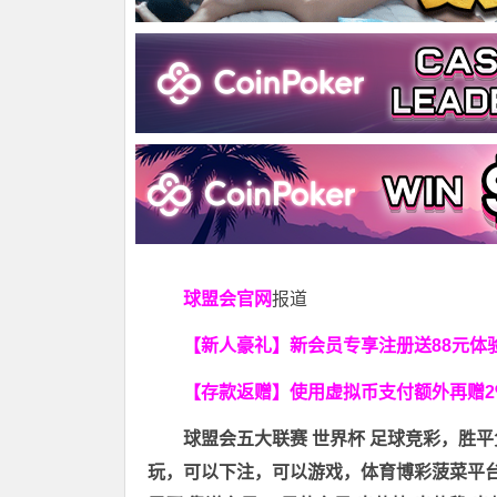
球盟会官网
报道
【新人豪礼】新会员专享注册送88元体验
【存款返赠】使用虚拟币支付额外再赠2
球盟会五大联赛 世界杯 足球竞彩，胜
玩，可以下注，可以游戏，体育博彩菠菜平台有