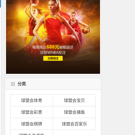
分类
球盟会体育
球盟会宝贝
球盟会彩票
球盟会捕鱼
球盟会棋牌
球盟会百家乐