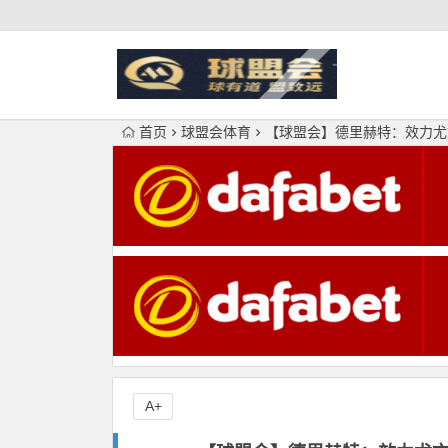
首页
球盟会体育
【球盟会】德里赫特：效力尤
A+