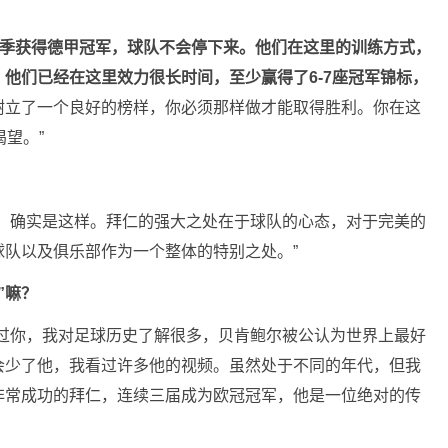
赛季获得德甲冠军，球队不会停下来。他们在这里的训练方式，
他们已经在这里效力很长时间，至少赢得了6-7座冠军锦标，
树立了一个良好的榜样，你必须那样做才能取得胜利。你在这
望。”
看，确实是这样。拜仁的强大之处在于球队的心态，对于完美的
队以及俱乐部作为一个整体的特别之处。”
”嘛？
诉过你，我对足球历史了解很多，贝肯鲍尔被公认为世界上最好
会少了他，我看过许多他的视频。虽然处于不同的年代，但我
非常成功的拜仁，连续三届成为欧冠冠军，他是一位绝对的传