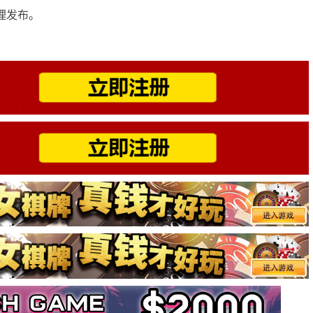
整理发布。