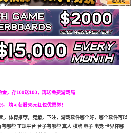
金，存100送100，再送免费游戏局
%，均可获赠58元红包优惠券！
平负，体育推荐，竞猜，下注，游戏软件哪个好，哪个软件可以
哪些 正规平台 台子有哪些 真人 棋牌 电子 电竞 世界杯哪