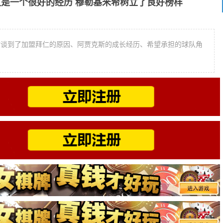
是一个很好的经历 穆勒基米希树立了良好榜样
时谈到了加盟拜仁的原因、阿贾克斯的成长经历、希望承担的球队角