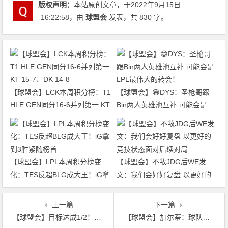
版权声明：
本站原创文章，于2022年9月15日
16:22:58
，由
球盟会
发表，共 830 字。
【球盟会】LCK本周积分榜：T1
【球盟会】😁DYS：圣枪哥跟
HLE GEN同分16-6并列第一 KT
Bin两人英雄池互补 可能会是
15-7、DK 14-8
LPL最伟大的转会！
【球盟会】LPL本周积分榜变
【球盟会】不敌JDG后WE发
化：TES反超BLG成大王！iG拿
文：我们会好好复盘 以更好的
到3胜紧随榜首
竞技状态面对后续对局
上一篇
下一篇
【球盟会】目标达成1/2！海法马卡比球员赛后与梅西交换球衣，随后直接穿上
【球盟会】加尔蒂：球队中后场两条线太过靠后，MNM的站位有些靠前