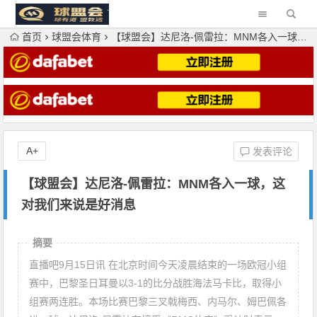
首页
球盟会体育
【球盟会】达尼洛-佩雷拉：MNM各入一球，这对我们来说是好消息
A+
发表评论
【球盟会】达尼洛-佩雷拉：MNM各入一球，这
对我们来说是好消息
摘要
直播吧9月15日讯 在北京时间今天凌晨结束的一场欧冠小组
赛中，巴黎圣日耳曼以3-1的比分战胜海法马卡比，取得小
组赛两连胜。本场比赛巴黎三叉戟梅西、内马尔、姆巴佩各