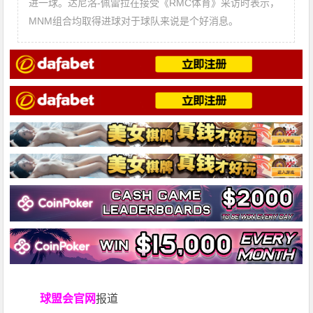
进一球。达尼洛-佩雷拉在接受《RMC体育》采访时表示，
MNM组合均取得进球对于球队来说是个好消息。
球盟会官网
报道