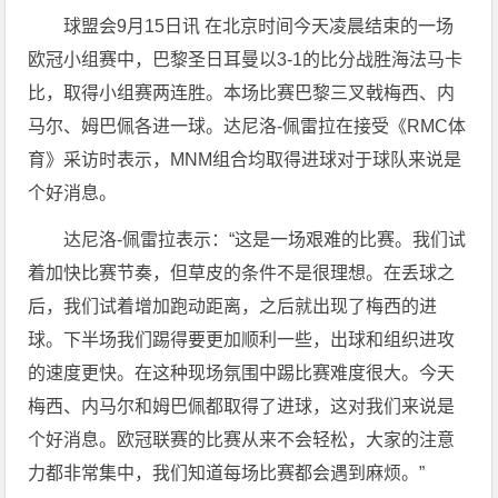
球盟会9月15日讯 在北京时间今天凌晨结束的一场
欧冠小组赛中，巴黎圣日耳曼以3-1的比分战胜海法马卡
比，取得小组赛两连胜。本场比赛巴黎三叉戟梅西、内
马尔、姆巴佩各进一球。达尼洛-佩雷拉在接受《RMC体
育》采访时表示，MNM组合均取得进球对于球队来说是
个好消息。
达尼洛-佩雷拉表示：“这是一场艰难的比赛。我们试
着加快比赛节奏，但草皮的条件不是很理想。在丢球之
后，我们试着增加跑动距离，之后就出现了梅西的进
球。下半场我们踢得要更加顺利一些，出球和组织进攻
的速度更快。在这种现场氛围中踢比赛难度很大。今天
梅西、内马尔和姆巴佩都取得了进球，这对我们来说是
个好消息。欧冠联赛的比赛从来不会轻松，大家的注意
力都非常集中，我们知道每场比赛都会遇到麻烦。”