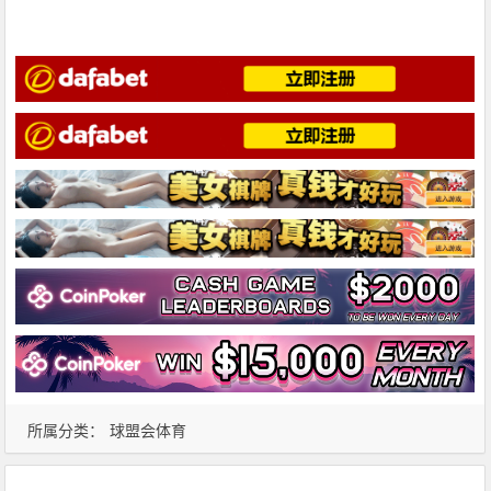
所属分类：
球盟会体育