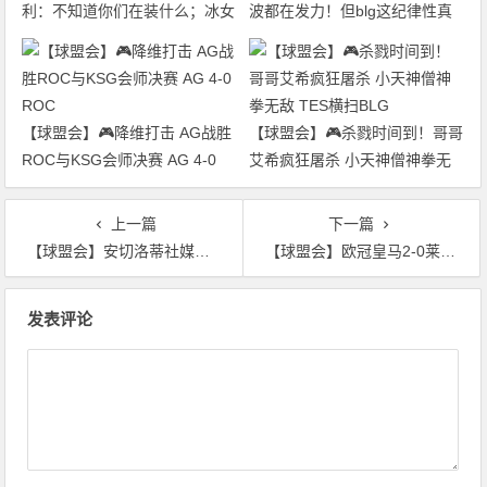
利：不知道你们在装什么；冰女
波都在发力！但blg这纪律性真
送的好瞩目
是个老大难的问题
【球盟会】🎮降维打击 AG战胜
【球盟会】🎮杀戮时间到！哥哥
ROC与KSG会师决赛 AG 4-0
艾希疯狂屠杀 小天神僧神拳无
ROC
敌 TES横扫BLG
上一篇
下一篇
【球盟会】安切洛蒂社媒：我们将继续战斗，继续受苦，继续胜利
【球盟会】欧冠皇马2-0莱比锡：巴尔韦德进阶，罗德里戈并非中锋答案
文
发表评论
章
导
航