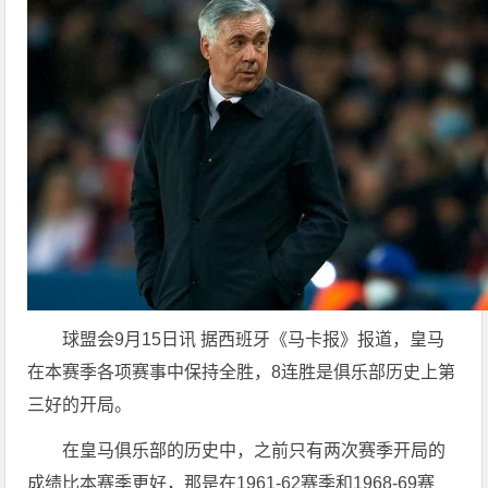
球盟会9月15日讯 据西班牙《马卡报》报道，皇马
在本赛季各项赛事中保持全胜，8连胜是俱乐部历史上第
三好的开局。
在皇马俱乐部的历史中，之前只有两次赛季开局的
成绩比本赛季更好，那是在1961-62赛季和1968-69赛