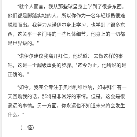
“就个人而言，我从那些球星身上学到了很多东西。
他们都是脚踏实地的人，所以你作为一名年轻球员很难
脱颖而出。我努力从诺伊尔身上学习，也学到了很多东
西，这关乎一名门将的一些具体细节，他身上的一切都
是世界级的。”
“诺伊尔建议我离开拜仁，他说道：‘去做这样的事
吧，这是一个超级重要的步骤。’迄今为止，他所说的是
正确的。”
“如今，我完全专注于奥地利维也纳，如果拜仁有一
天回购我的话，那将是非常好的事情。但是，这会是很
遥远的事情。另一方面，你永远也不知道未来将会发生
什么。”
（二怪）