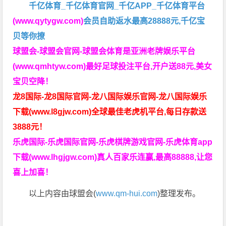
千亿体育_千亿体育官网_千亿APP_千亿体育平台
(www.qytygw.com)
会员自助返水最高28888元,千亿宝
贝等你撩
球盟会-球盟会官网-球盟会体育是亚洲老牌娱乐平台
(www.qmhtyw.com)最好足球投注平台,开户送88元,美女
宝贝空降！
龙8国际-龙8国际官网-龙八国际娱乐官网-龙八国际娱乐
下载(www.l8gjw.com)全球最佳老虎机平台,每日存款送
3888元！
乐虎国际-乐虎国际官网-乐虎棋牌游戏官网-乐虎体育app
下载(www.lhgjgw.com)真人百家乐连赢,最高88888,让您
喜上加喜！
以上内容由球盟会(
www.qm-hui.com
)整理发布。