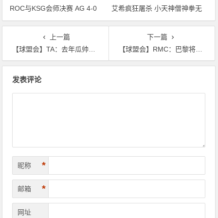
ROC与KSG会师决赛 AG 4-0
艾希疯狂屠杀 小天神僧神拳无
ROC
敌 TES横扫BLG
上一篇
下一篇
【球盟会】TA：去年瓜帅认为若买C罗则需出售斯特林，但后者转会巴萨失败
【球盟会】RMC：巴黎将接近7000万欧报价什克，他们相信报价能让国米满意
文
发表评论
章
导
航
*
昵称
*
邮箱
网址