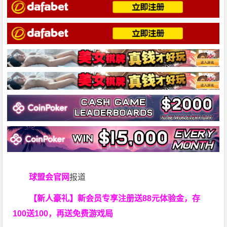
球盟会官网
报道
【新人豪礼】新会员专享注册送88元体验金，存
100送100，再送免费游戏局