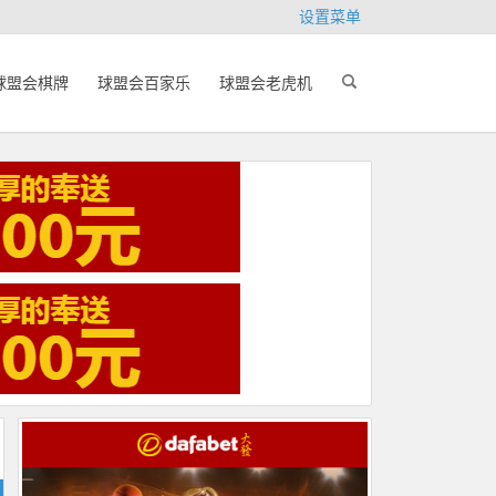
设置菜单
球盟会棋牌
球盟会百家乐
球盟会老虎机