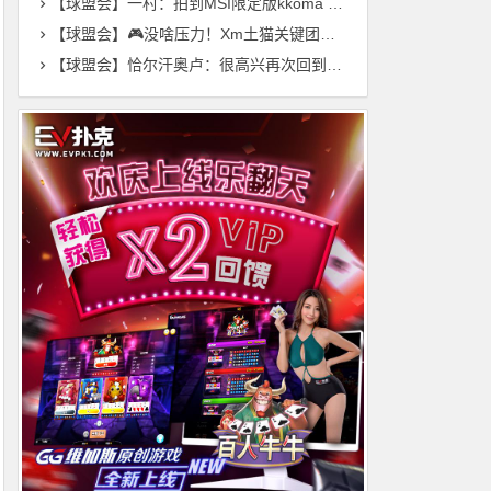
【球盟会】一村：拍到MSI限定版kkoma 以前感觉像王力宏 现在感觉像梁朝伟
【球盟会】🎮没啥压力！Xm土猫关键团立功shiro小骷髅绝活兜底 VG击败NEM
【球盟会】恰尔汗奥卢：很高兴再次回到勒沃库森主场，迫不及待想上场了