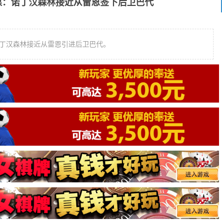
媒：诺丁汉森林接近从雷恩签下后卫巴代
消息，诺丁汉森林接近从雷恩引进后卫巴代。