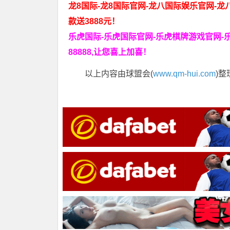
龙8国际-龙8国际官网-龙八国际娱乐官网-龙八国
款送3888元！
乐虎国际-乐虎国际官网-乐虎棋牌游戏官网-乐虎体
88888,让您喜上加喜！
以上内容由球盟会(
www.qm-hui.com
)