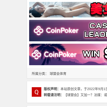
所属分类：
球盟会体育
版权声明：
本站原创文章，于2022年9月1
转载请注明：
【球盟会】又加一？法媒：诺