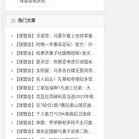
球盟会老虎机
热门文章
【球盟会】沃诺克：马夏尔看上去经常毫无兴致，不理解他为什么不珍惜天赋
【球盟会】时隔一年重返足坛！官方：孙准浩加盟水原FC，拒绝老东家全北现代
【球盟会】哈弗茨妻子社媒晒视频+发文，悼念去世的爱马：无比思念你
【球盟会】意天空：热那亚考虑引进国米前锋科雷亚，接替即将离队的雷特吉
【球盟会】太阳报：乌多吉社媒无意间泄露热刺战术，球队将加练长距离界外球
【球盟会】名人如云！孔蒂和夸德拉多现场观看ATP年终总决赛
【球盟会】三弟加油啊?凡迪三兄弟：大哥女友环球小姐?二哥送国足出线
【球盟会】克瓦拉茨赫利亚当选2023年格鲁吉亚足球先生，已经连续四年当选
【球盟会】近7轮仅1胜?赛后泰山球员谢场致歉，球迷大喊：不踢滚蛋！
【球盟会】个人能力?CDK单挑后卫连续晃动，精彩弧线球打入死角?
【球盟会】体图：罗伊斯和多特不太可能续约，重返门兴或成为议题
【球盟会】澳女足国脚与妻子迎来二胎，两人五年前生下一女👩‍👩‍👧