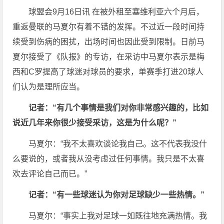
球盟会9月16日讯 在被外租至塞维利亚六个月后，
重返曼联的马夏尔有着不错的发挥。不过近一段时间持
续受到伤病的困扰，出场时间也因此受到限制。日前马
夏尔接受了《队报》的专访，在采访中马夏尔表示是梅
西和C罗提高了球迷对球员的要求，单赛季打进20球人
们认为是理所应当。
记者：“有几个事情是我们对你非常感兴趣的，比如
说近几年来你很少接受采访，这是为什么呢？”
马夏尔：“我不太喜欢谈论我自己。这不代表我没什
么要说的，或者我从没考虑过任何事情。我只是不太喜
欢去评论自己而已。”
记者：“有一些球迷认为你对足球缺少一些热情。”
马夏尔：“事实上我对足球一如既往地充满热情。我