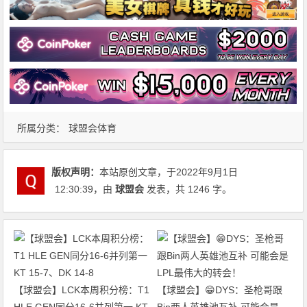
所属分类：
球盟会体育
版权声明：
本站原创文章，于2022年9月1日
12:30:39
，由
球盟会
发表，共 1246 字。
【球盟会】LCK本周积分榜：T1
【球盟会】😁DYS：圣枪哥跟