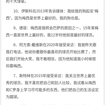
的十大球星。
10、伊斯科在2013年告诉媒体：我给我的狗起名“梅
西”，因为梅西是世界上最好的，我的狗也是。
9、德容：梅西是我转会巴萨的原因之一，15年来梅
西一直是世界上最好的，我12岁时他就是最好的球员。
8、阿方索-戴维斯在2020年接受采访：我爸昨天跟
我打电话，他说你要跟你最喜欢的球员开始比赛了，然
后我们开始大笑，我不敢相信，因为他知道我小时候很
仰慕梅西。
7、斯特林在2015年接受采访：我关注世界上最优
秀的球员，我不喜欢把自己和别人比较，我试着从梅西
和C罗身上学习尽可能多的东西，他们把自己的生活设定
为踢球。