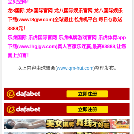
宝贝空降！
龙8国际-龙8国际官网-龙八国际娱乐官网-龙八国际娱乐
下载(www.l8gjw.com)全球最佳老虎机平台,每日存款送
3888元！
乐虎国际-乐虎国际官网-乐虎棋牌游戏官网-乐虎体育app
下载(www.lhgjgw.com)真人百家乐连赢,最高88888,让您
喜上加喜！
以上内容由球盟会(
www.qm-hui.com
)整理发布。