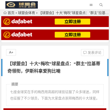
首页
球盟会体育
【球盟会】十大“梅吹”球星盘点：“群主”拉基蒂奇领衔，伊斯科拿爱狗比喻
A+
发表评论
【球盟会】十大“梅吹”球星盘点：“群主”拉基蒂
奇领衔，伊斯科拿爱狗比喻
摘要
七座金球奖在手的梅西用高超的球技征服了众多球迷，同样
也征服了不少球员，下面为大家盘点崇拜梅西的十大球星。