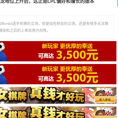
：小龙地位上升后，这正是LPL偏好和擅长的版本
和Burdol选手轮换的立场，但是站在粉丝的立场，还是有很多无法理
理由和之后的上单启用方向性。