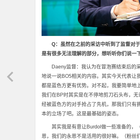
Q：虽然在之前的采访中听到了监督对于N
是有很多无法理解的部分，想听听你们说一
Daeny监督：我认为在冒泡赛结束后
地说一说BO5相关的内容。其实今天代表让
都是蓝色方更有优势。对不起，我要简单地
我们在BP时其实是在不停地剪刀石头布，
经被蓝色方的对手抢占了先机，那我们只有
本的立场了吧。这是最基础的姿态。
其实我是有意让Burdol做一些准备
恩，我们的永恩不是活用的很好嘛。（粉丝