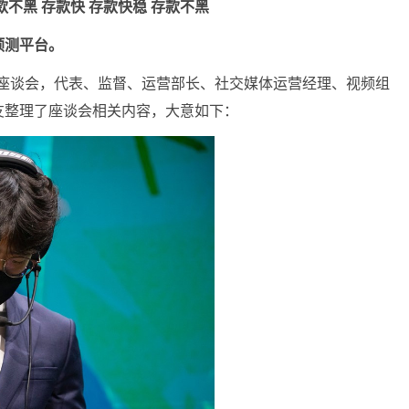
款不黑 存款快 存款快稳 存款不黑
预测平台。
小型座谈会，代表、监督、运营部长、社交媒体运营经理、视频组
友整理了座谈会相关内容，大意如下：