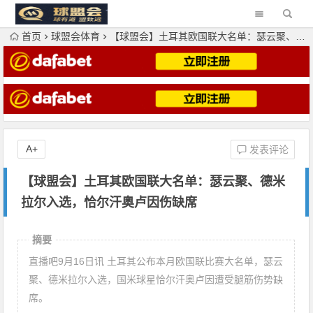
首页
球盟会体育
【球盟会】土耳其欧国联大名单：瑟云聚、德米拉尔入选，恰尔汗奥卢因伤缺席
A+
发表评论
【球盟会】土耳其欧国联大名单：瑟云聚、德米
拉尔入选，恰尔汗奥卢因伤缺席
摘要
直播吧9月16日讯 土耳其公布本月欧国联比赛大名单，瑟云
聚、德米拉尔入选，国米球星恰尔汗奥卢因遭受腿筋伤势缺
席。