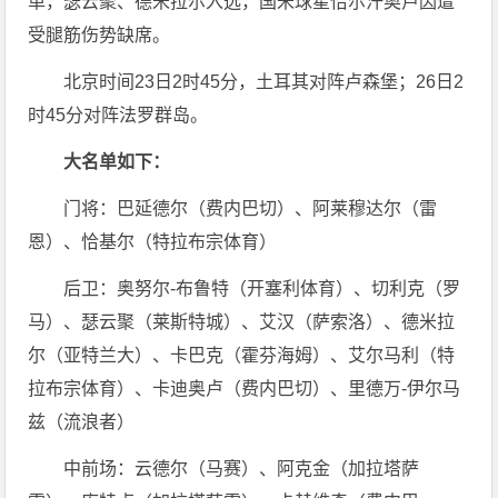
单，瑟云聚、德米拉尔入选，国米球星恰尔汗奥卢因遭
受腿筋伤势缺席。
北京时间23日2时45分，土耳其对阵卢森堡；26日2
时45分对阵法罗群岛。
大名单如下：
门将：巴延德尔（费内巴切）、阿莱穆达尔（雷
恩）、恰基尔（特拉布宗体育）
后卫：奥努尔-布鲁特（开塞利体育）、切利克（罗
马）、瑟云聚（莱斯特城）、艾汉（萨索洛）、德米拉
尔（亚特兰大）、卡巴克（霍芬海姆）、艾尔马利（特
拉布宗体育）、卡迪奥卢（费内巴切）、里德万-伊尔马
兹（流浪者）
中前场：云德尔（马赛）、阿克金（加拉塔萨