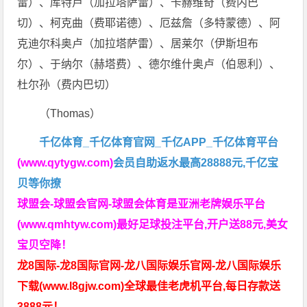
雷）、库特卢（加拉塔萨雷）、卡赫维奇（费内巴
切）、柯克曲（费耶诺德）、厄兹詹（多特蒙德）、阿
克迪尔科奥卢（加拉塔萨雷）、居莱尔（伊斯坦布
尔）、于纳尔（赫塔费）、德尔维什奥卢（伯恩利）、
杜尔孙（费内巴切）
（Thomas）
千亿体育_千亿体育官网_千亿APP_千亿体育平台
(www.qytygw.com)
会员自助返水最高28888元,千亿宝
贝等你撩
球盟会-球盟会官网-球盟会体育是亚洲老牌娱乐平台
(www.qmhtyw.com)最好足球投注平台,开户送88元,美女
宝贝空降！
龙8国际-龙8国际官网-龙八国际娱乐官网-龙八国际娱乐
下载(www.l8gjw.com)全球最佳老虎机平台,每日存款送
3888元！