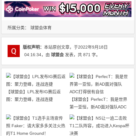
所属分类：
球盟会体育
版权声明：
本站原创文章，于2022年9月18日
04:16:34
，由
球盟会
发表，共 871 字。
【球盟会】LPL发布IG赛后返
图：聚力登峰，连战连捷
【球盟会】PerfecT：我是世界
第一亚恒，新AD面对强队ADC
打得很有自信