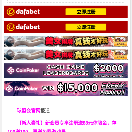
球盟会官网
报道
【新人豪礼】新会员专享注册送88元体验金，存
100送100，再送免费游戏局