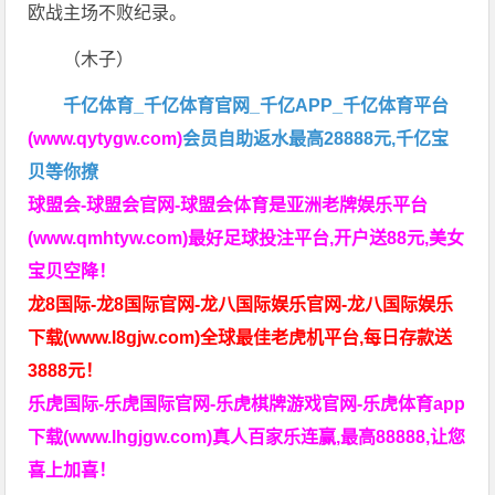
欧战主场不败纪录。
（木子）
千亿体育_千亿体育官网_千亿APP_千亿体育平台
(www.qytygw.com)
会员自助返水最高28888元,千亿宝
贝等你撩
球盟会-球盟会官网-球盟会体育是亚洲老牌娱乐平台
(www.qmhtyw.com)最好足球投注平台,开户送88元,美女
宝贝空降！
龙8国际-龙8国际官网-龙八国际娱乐官网-龙八国际娱乐
下载(www.l8gjw.com)全球最佳老虎机平台,每日存款送
3888元！
乐虎国际-乐虎国际官网-乐虎棋牌游戏官网-乐虎体育app
下载(www.lhgjgw.com)真人百家乐连赢,最高88888,让您
喜上加喜！