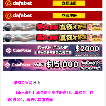
球盟会官网
报道
【新人豪礼】新会员专享注册送88元体验金，存
100送100，再送免费游戏局