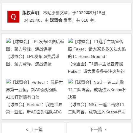
版权声明：
本站原创文章，于2022年9月18日
04:23:40
，由
球盟会
发表，共 618 字。
【球盟会】LPL发布IG赛后返
图：聚力登峰，连战连捷
【球盟会】T1选手主场宣传照
Faker：请大家多多关注火热的
T1 Home Ground！
【球盟会】PerfecT：我是世界
【球盟会】NS让一追二击败T1
第一亚恒，新AD面对强队ADC
二队阵容，成功进入Kespa杯决
打得很有自信
赛
上一篇
下一篇