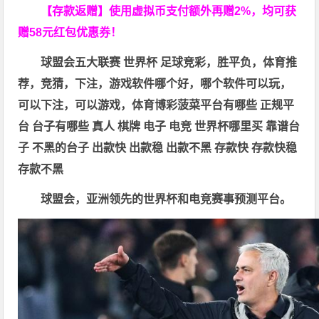
【存款返赠】使用虚拟币支付额外再赠2%，均可获
赠58元红包优惠券！
球盟会五大联赛 世界杯 足球竞彩，胜平负，体育推
荐，竞猜，下注，游戏软件哪个好，哪个软件可以玩，
可以下注，可以游戏，体育博彩菠菜平台有哪些 正规平
台 台子有哪些 真人 棋牌 电子 电竞 世界杯哪里买 靠谱台
子 不黑的台子 出款快 出款稳 出款不黑 存款快 存款快稳
存款不黑
球盟会，亚洲领先的世界杯和电竞赛事预测平台。