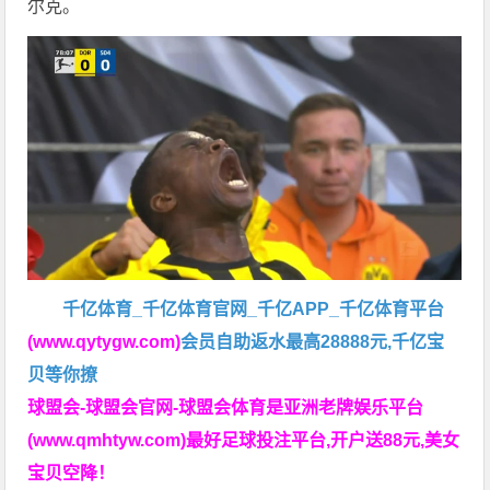
尔克。
千亿体育_千亿体育官网_千亿APP_千亿体育平台
(www.qytygw.com)
会员自助返水最高28888元,千亿宝
贝等你撩
球盟会-球盟会官网-球盟会体育是亚洲老牌娱乐平台
(www.qmhtyw.com)最好足球投注平台,开户送88元,美女
宝贝空降！