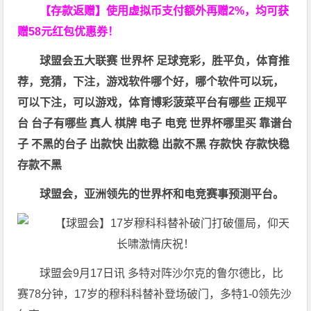
【存款返赠】使用虚拟币支付额外再赠2%，均可获
赠58元红包优惠券！
球盟会五大联赛 世界杯 足球竞彩，胜平负，体育推
荐，竞猜，下注，游戏软件哪个好，哪个软件可以玩，
可以下注，可以游戏，体育博彩菠菜平台有哪些 正规平
台 台子有哪些 真人 棋牌 电子 电竞 世界杯哪里买 靠谱台
子 不黑的台子 出款快 出款稳 出款不黑 存款快 存款快稳
存款不黑
球盟会，亚洲领先的世界杯和电竞赛事预测平台。
球盟会9月17日讯 多特对阵沙尔克的鲁尔德比，比
赛78分钟，17岁的穆科科替补登场破门，多特1-0领先沙