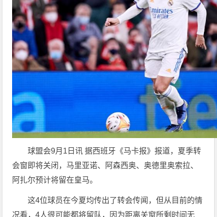
球盟会9月1日讯 据西班牙《马卡报》报道，夏季转
会窗即将关闭，马里亚诺、阿森西奥、奥德里奥索拉、
阿扎尔预计将留在皇马。
这4位球员在今夏均传出了转会传闻，但从目前的情
况看，4人很可能都将留队，因为距离关窗所剩时间无