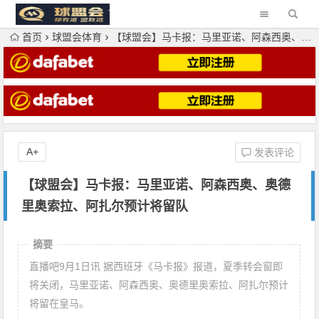
首页
球盟会体育
【球盟会】马卡报：马里亚诺、阿森西奥、奥德里奥索拉、阿扎尔预计将留队
A+
发表评论
【球盟会】马卡报：马里亚诺、阿森西奥、奥德
里奥索拉、阿扎尔预计将留队
摘要
直播吧9月1日讯 据西班牙《马卡报》报道，夏季转会窗即
将关闭，马里亚诺、阿森西奥、奥德里奥索拉、阿扎尔预计
将留在皇马。