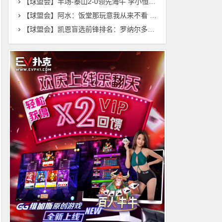
【球盟会】半场-泰山2-0领先海牛 李小恒头球破门克雷桑点射刘军帅手球送点
【球盟会】阿水：饭堂那玩意我从来不看 就是专门找人为了黑而黑
【球盟会】凯恩盲选前锋排名：罗纳尔多居首，亨利、伊布二三位