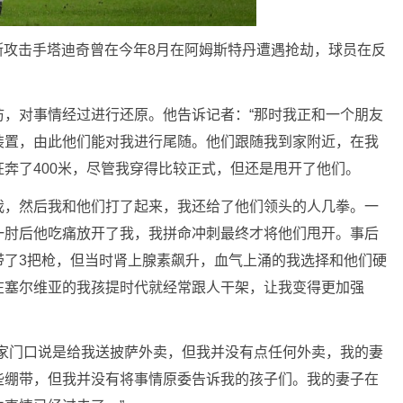
克斯攻击手塔迪奇曾在今年8月在阿姆斯特丹遭遇抢劫，球员在反
访，对事情经过进行还原。他告诉记者：“那时我正和一个朋友
装置，由此他们能对我进行尾随。他们跟随我到家附近，在我
奔了400米，尽管我穿得比较正式，但还是甩开了他们。
我，然后我和他们打了起来，我还给了他们领头的人几拳。一
一肘后他吃痛放开了我，我拼命冲刺最终才将他们甩开。事后
带了3把枪，但当时肾上腺素飙升，血气上涌的我选择和他们硬
在塞尔维亚的我孩提时代就经常跟人干架，让我变得更加强
我家门口说是给我送披萨外卖，但我并没有点任何外卖，我的妻
些绷带，但我并没有将事情原委告诉我的孩子们。我的妻子在