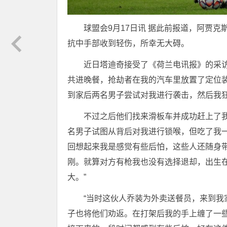
球盟会9月17日讯 据此前报道，阿贾
抗中手部收到轻伤，所幸无大碍。
近日塔迪奇接受了《荷兰电讯报》的采
共进晚餐，抢劫者在我的汽车里放置了定位
到家后两名男子尝试对我进行袭击，然后我狂
不过之后他们找来滑板车并成功赶上了
名男子试图从背后对我进行锁喉，但吃了我
回想起来我是感觉有些后怕，这些人还随身
刚。就算对方有枪我也没有选择退却，出生
大。”
“当时这伙人乔装为外卖送餐员，来到
子也将他们劝返。在打架后我的手上缠了一